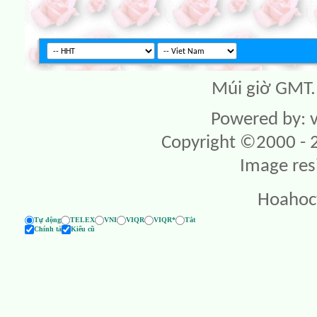
Múi giờ GMT. 
Powered by: v
Copyright ©2000 - 20
Image res
Hoahoc
Tự động
TELEX
VNI
VIQR
VIQR*
Tắt
Chính tả
Kiểu cũ