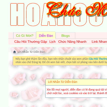
Có Gì Mới?
Diễn Đàn
Blogs
Câu Hỏi Thường Gặp
Lịch
Chức Năng Nhanh
Link Nha
Lời Nhắn Từ Diễn Ðàn
Nếu bạn ghé thăm lần đầu, bạn nên nhấn chuột vào xem phần
Câu Hỏi Thườn
nhấn vào chữ Đăng ký. Để chỉ xem bài viết, chọn bất cứ phòng nào bên dưới b
Lời Nhắn Từ Diễn Ðàn
Xin lỗi mọi người, diễn đàn có lẽ đang quá tải 
chờ một lúc, xoá cookies và vào trở lại, thành th