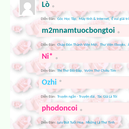
Lò
Diễn Ðàn:
Góc Học Tập
,
Máy tính & Internet
,
Ế vui giải trí
m2mnamtuocbongtoi
Diễn Ðàn:
Chào Đón Thành Viên Mới
,
Thư Viện Ebooks
,
Ni*
Diễn Ðàn:
Thi Thơ Đối Đáp
,
Vườn Thơ Chiều Tím
Ozhi
Diễn Ðàn:
Truyện ngắn - Truyện dài
,
Tác Giả Là Tôi
phodoncoi
Diễn Ðàn:
Lưu Bút Tuổi Hoa
,
Những Lá Thư Tình