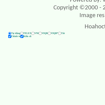
Powered by: v
Copyright ©2000 - 20
Image res
Hoahoc
Tự động
TELEX
VNI
VIQR
VIQR*
Tắt
Chính tả
Kiểu cũ