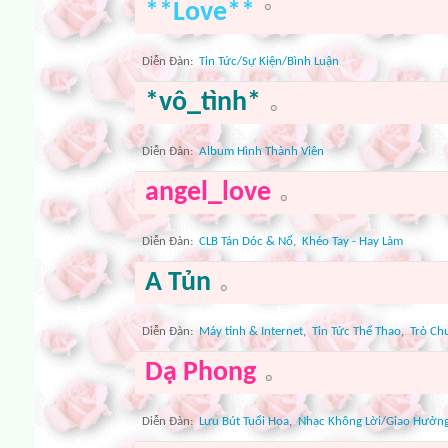
**Love**
Diễn Ðàn:
Tin Tức/Sự Kiện/Bình Luận
*vô_tình*
Diễn Ðàn:
Album Hình Thành Viên
angel_love
Diễn Ðàn:
CLB Tán Dóc & Nổ
,
Khéo Tay - Hay Làm
A Tủn
Diễn Ðàn:
Máy tính & Internet
,
Tin Tức Thể Thao
,
Trò Ch
Dạ Phong
Diễn Ðàn:
Lưu Bút Tuổi Hoa
,
Nhạc Không Lời/Giao Hưởn