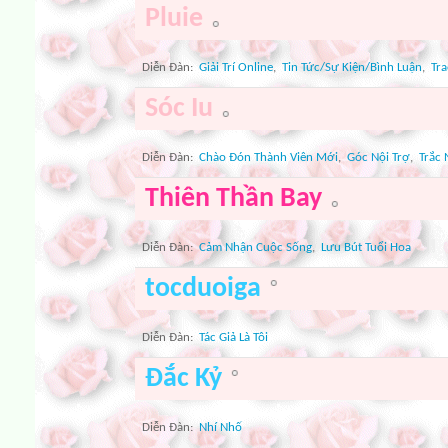
Pluie
Diễn Ðàn:
Giải Trí Online
,
Tin Tức/Sự Kiện/Bình Luận
,
Tra
Sóc Iu
Diễn Ðàn:
Chào Đón Thành Viên Mới
,
Góc Nội Trợ
,
Trắc 
Thiên Thần Bay
Diễn Ðàn:
Cảm Nhận Cuộc Sống
,
Lưu Bút Tuổi Hoa
tocduoiga
Diễn Ðàn:
Tác Giả Là Tôi
Đắc Kỷ
Diễn Ðàn:
Nhí Nhố