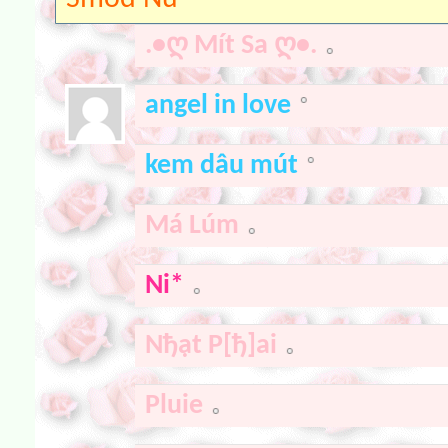
.•ღ Mít Sa ღ•.
angel in love
kem dâu mút
Má Lúm
Ni*
Nђạt P[ђ]ai
Pluie