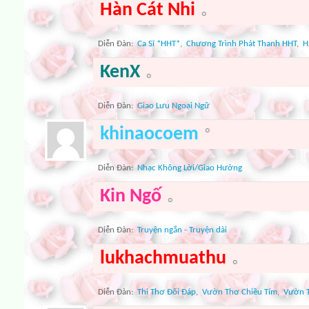
Hàn Cát Nhi
Diễn Ðàn:
Ca Sĩ *HHT*
,
Chương Trình Phát Thanh HHT
,
H
KenX
Diễn Ðàn:
Giao Lưu Ngoại Ngữ
khinaocoem
Diễn Ðàn:
Nhạc Không Lời/Giao Hưởng
Kin Ngố
Diễn Ðàn:
Truyện ngắn - Truyện dài
lukhachmuathu
Diễn Ðàn:
Thi Thơ Đối Đáp
,
Vườn Thơ Chiều Tím
,
Vườn T