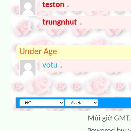
teston
trungnhut
Under Age
votu
Múi giờ GMT. 