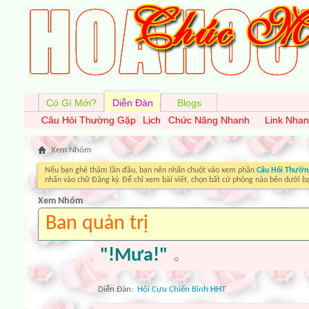
Có Gì Mới?
Diễn Đàn
Blogs
Câu Hỏi Thường Gặp
Lịch
Chức Năng Nhanh
Link Nha
Xem Nhóm
Nếu bạn ghé thăm lần đầu, bạn nên nhấn chuột vào xem phần
Câu Hỏi Thườn
nhấn vào chữ Đăng ký. Để chỉ xem bài viết, chọn bất cứ phòng nào bên dưới b
Xem Nhóm
Ban quản trị
"!Mưa!"
Diễn Ðàn:
Hội Cựu Chiến Binh HHT