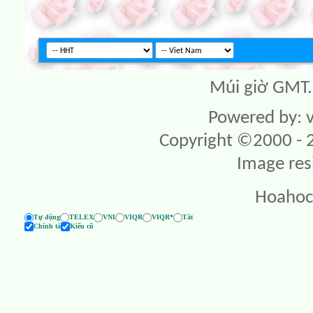
Múi giờ GMT. 
Powered by: v
Copyright ©2000 - 20
Image res
Hoahoc
Tự động
TELEX
VNI
VIQR
VIQR*
Tắt
Chính tả
Kiểu cũ