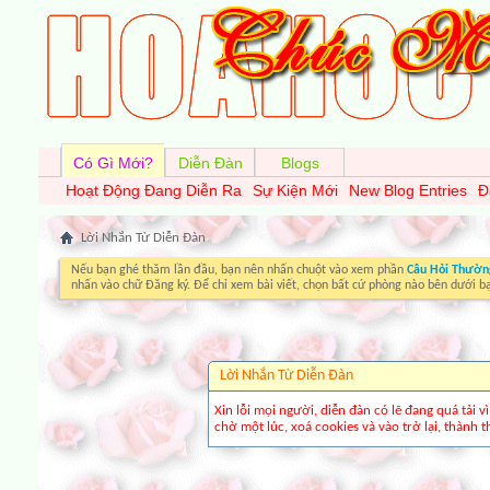
Có Gì Mới?
Diễn Đàn
Blogs
Hoạt Động Đang Diễn Ra
Sự Kiện Mới
New Blog Entries
Đ
Lời Nhắn Từ Diễn Ðàn
Nếu bạn ghé thăm lần đầu, bạn nên nhấn chuột vào xem phần
Câu Hỏi Thườn
nhấn vào chữ Đăng ký. Để chỉ xem bài viết, chọn bất cứ phòng nào bên dưới b
Lời Nhắn Từ Diễn Ðàn
Xin lỗi mọi người, diễn đàn có lẽ đang quá tải 
chờ một lúc, xoá cookies và vào trở lại, thành th