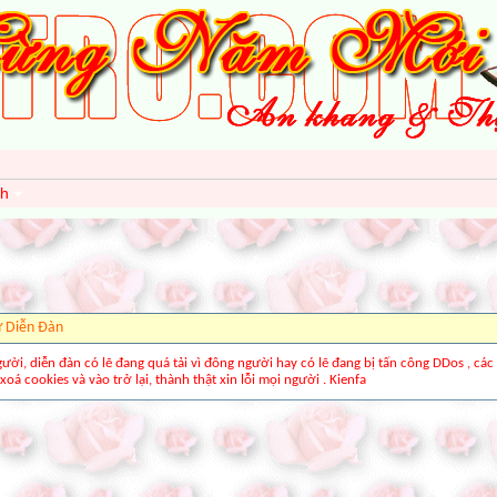
nh
ừ Diễn Ðàn
gười, diễn đàn có lẽ đang quá tải vì đông người hay có lẽ đang bị tấn công DDos , các
xoá cookies và vào trở lại, thành thật xin lỗi mọi người . Kienfa