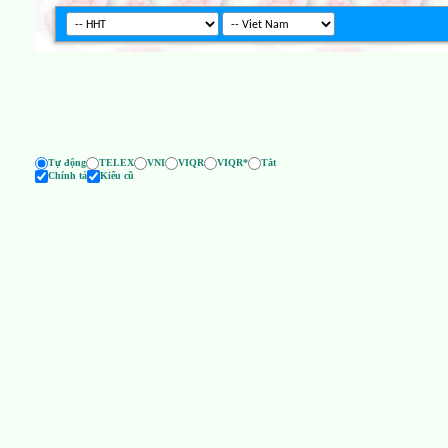
Tự động
TELEX
VNI
VIQR
VIQR*
Tắt
Chính tả
Kiểu cũ