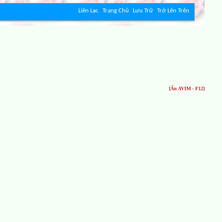
Liên Lạc
Trang Chủ
Lưu Trữ
Trở Lên Trên
[Ẩn AVIM - F12]