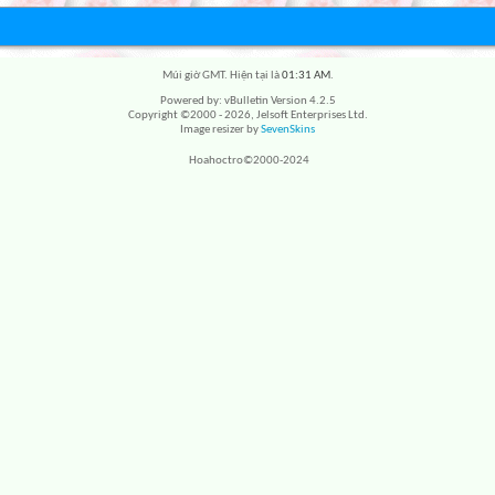
Múi giờ GMT. Hiện tại là
01:31 AM
.
Powered by: vBulletin Version 4.2.5
Copyright ©2000 - 2026, Jelsoft Enterprises Ltd.
Image resizer by
SevenSkins
Hoahoctro©2000-2024