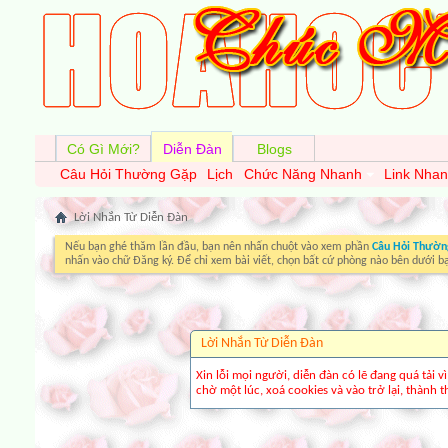
Có Gì Mới?
Diễn Đàn
Blogs
Câu Hỏi Thường Gặp
Lịch
Chức Năng Nhanh
Link Nha
Lời Nhắn Từ Diễn Ðàn
Nếu bạn ghé thăm lần đầu, bạn nên nhấn chuột vào xem phần
Câu Hỏi Thườn
nhấn vào chữ Đăng ký. Để chỉ xem bài viết, chọn bất cứ phòng nào bên dưới b
Lời Nhắn Từ Diễn Ðàn
Xin lỗi mọi người, diễn đàn có lẽ đang quá tải 
chờ một lúc, xoá cookies và vào trở lại, thành th