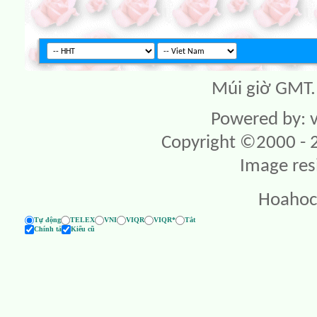
Múi giờ GMT. 
Powered by: v
Copyright ©2000 - 20
Image res
Hoahoc
Tự động
TELEX
VNI
VIQR
VIQR*
Tắt
Chính tả
Kiểu cũ