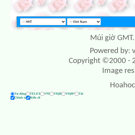
Múi giờ GMT. 
Powered by: v
Copyright ©2000 - 20
Image res
Hoahoc
Tự động
TELEX
VNI
VIQR
VIQR*
Tắt
Chính tả
Kiểu cũ