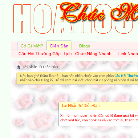
Có Gì Mới?
Diễn Đàn
Blogs
Câu Hỏi Thường Gặp
Lịch
Chức Năng Nhanh
Link Nha
Lời Nhắn Từ Diễn Ðàn
Nếu bạn ghé thăm lần đầu, bạn nên nhấn chuột vào xem phần
Câu Hỏi Thườn
nhấn vào chữ Đăng ký. Để chỉ xem bài viết, chọn bất cứ phòng nào bên dưới b
Lời Nhắn Từ Diễn Ðàn
Xin lỗi mọi người, diễn đàn có lẽ đang quá tải 
chờ một lúc, xoá cookies và vào trở lại, thành th