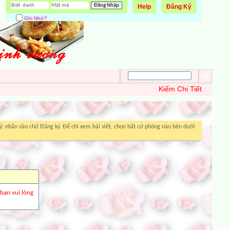
Help
Đăng Ký
Ghi Nhớ?
Kiếm Chi Tiết
: nhấn vào chữ Đăng ký. Để chỉ xem bài viết, chọn bất cứ phòng nào bên dưới
 bạn vui lòng