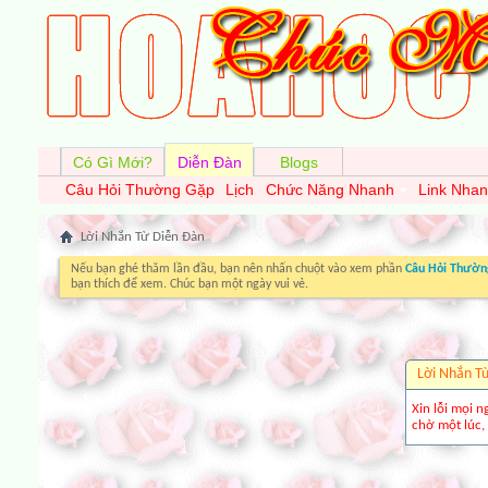
Có Gì Mới?
Diễn Đàn
Blogs
Câu Hỏi Thường Gặp
Lịch
Chức Năng Nhanh
Link Nha
Lời Nhắn Từ Diễn Ðàn
Nếu bạn ghé thăm lần đầu, bạn nên nhấn chuột vào xem phần
Câu Hỏi Thườn
bạn thích để xem. Chúc bạn một ngày vui vẻ.
Lời Nhắn T
Xin lỗi mọi n
chờ một lúc, 