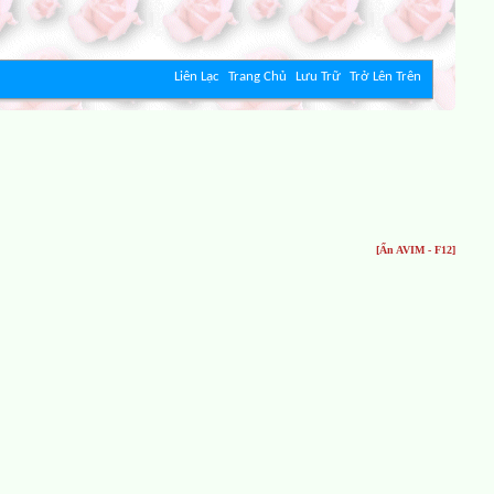
Liên Lạc
Trang Chủ
Lưu Trữ
Trở Lên Trên
[Ẩn AVIM - F12]