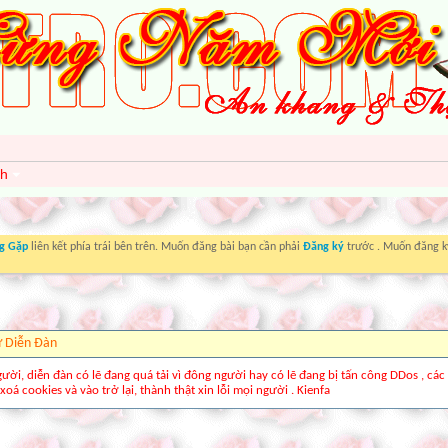
nh
g Gặp
liên kết phía trái bên trên. Muốn đăng bài bạn cần phải
Đăng ký
trước . Muốn đăng ký
ừ Diễn Ðàn
gười, diễn đàn có lẽ đang quá tải vì đông người hay có lẽ đang bị tấn công DDos , các
xoá cookies và vào trở lại, thành thật xin lỗi mọi người . Kienfa