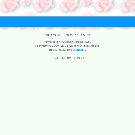
Múi giờ GMT. Hiện tại là
10:05 PM
.
Powered by: vBulletin Version 4.2.5
Copyright ©2000 - 2026, Jelsoft Enterprises Ltd.
Image resizer by
SevenSkins
Hoahoctro©2000-2024