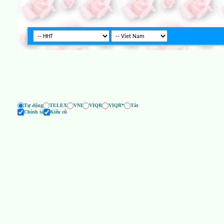
Tự động
TELEX
VNI
VIQR
VIQR*
Tắt
Chính tả
Kiểu cũ