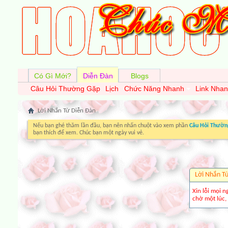
Có Gì Mới?
Diễn Đàn
Blogs
Câu Hỏi Thường Gặp
Lịch
Chức Năng Nhanh
Link Nha
Lời Nhắn Từ Diễn Ðàn
Nếu bạn ghé thăm lần đầu, bạn nên nhấn chuột vào xem phần
Câu Hỏi Thườn
bạn thích để xem. Chúc bạn một ngày vui vẻ.
Lời Nhắn T
Xin lỗi mọi n
chờ một lúc, 