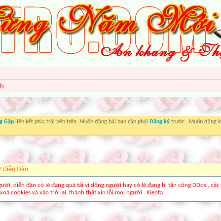
nh
g Gặp
liên kết phía trái bên trên. Muốn đăng bài bạn cần phải
Đăng ký
trước . Muốn đăng ký
ừ Diễn Ðàn
gười, diễn đàn có lẽ đang quá tải vì đông người hay có lẽ đang bị tấn công DDos , các
xoá cookies và vào trở lại, thành thật xin lỗi mọi người . Kienfa