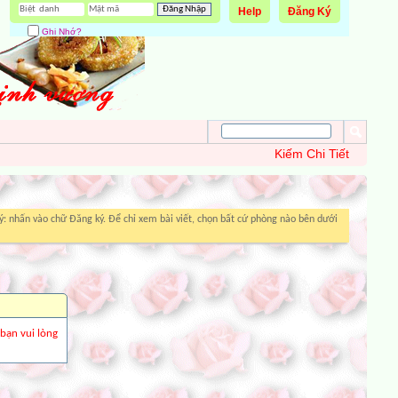
Help
Đăng Ký
Ghi Nhớ?
Kiếm Chi Tiết
: nhấn vào chữ Đăng ký. Để chỉ xem bài viết, chọn bất cứ phòng nào bên dưới
 bạn vui lòng