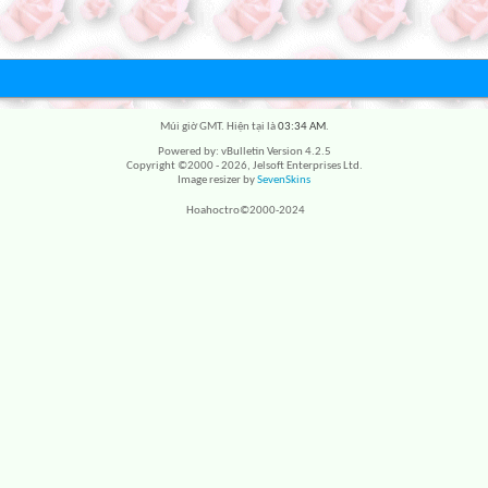
Múi giờ GMT. Hiện tại là
03:34 AM
.
Powered by: vBulletin Version 4.2.5
Copyright ©2000 - 2026, Jelsoft Enterprises Ltd.
Image resizer by
SevenSkins
Hoahoctro©2000-2024