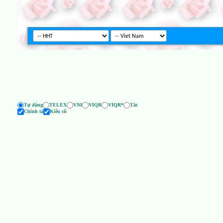
Tự động
TELEX
VNI
VIQR
VIQR*
Tắt
Chính tả
Kiểu cũ