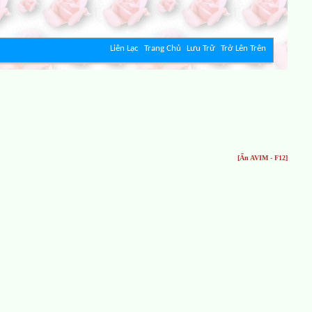
Liên Lạc
Trang Chủ
Lưu Trữ
Trở Lên Trên
[Ẩn AVIM - F12]