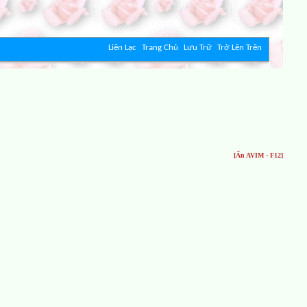
Liên Lạc
Trang Chủ
Lưu Trữ
Trở Lên Trên
[Ẩn AVIM - F12]