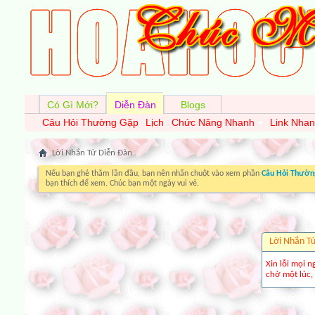
Có Gì Mới?
Diễn Đàn
Blogs
Câu Hỏi Thường Gặp
Lịch
Chức Năng Nhanh
Link Nha
Lời Nhắn Từ Diễn Ðàn
Nếu bạn ghé thăm lần đầu, bạn nên nhấn chuột vào xem phần
Câu Hỏi Thườn
bạn thích để xem. Chúc bạn một ngày vui vẻ.
Lời Nhắn T
Xin lỗi mọi n
chờ một lúc, 