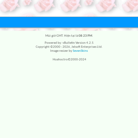
Múi giờ GMT. Hiện tại là
08:23 PM
.
Powered by: vBulletin Version 4.2.5
Copyright ©2000 - 2026, Jelsoft Enterprises Ltd.
Image resizer by
SevenSkins
Hoahoctro©2000-2024