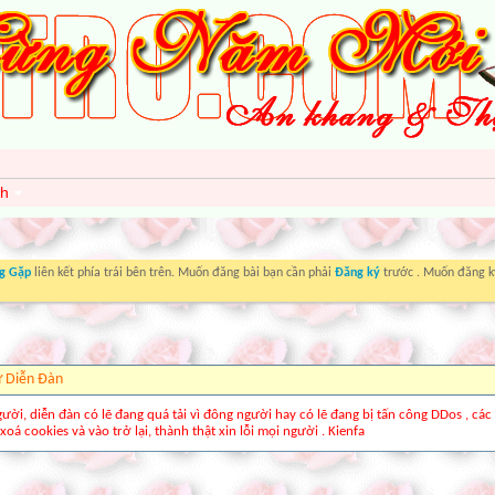
nh
g Gặp
liên kết phía trái bên trên. Muốn đăng bài bạn cần phải
Đăng ký
trước . Muốn đăng ký
ừ Diễn Ðàn
gười, diễn đàn có lẽ đang quá tải vì đông người hay có lẽ đang bị tấn công DDos , các
xoá cookies và vào trở lại, thành thật xin lỗi mọi người . Kienfa