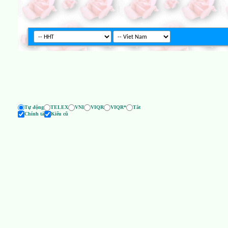
Tự động
TELEX
VNI
VIQR
VIQR*
Tắt
Chính tả
Kiểu cũ