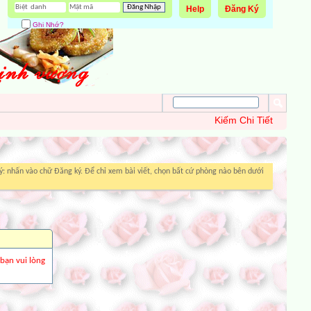
Help
Đăng Ký
Ghi Nhớ?
Kiếm Chi Tiết
: nhấn vào chữ Đăng ký. Để chỉ xem bài viết, chọn bất cứ phòng nào bên dưới
 bạn vui lòng