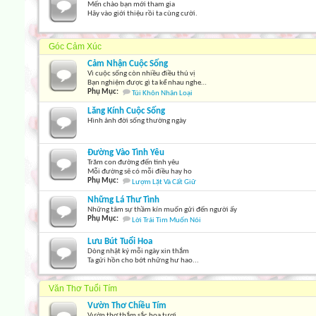
Mến chào bạn mới tham gia
Hãy vào giới thiệu rồi ta cùng cười.
Góc Cảm Xúc
Cảm Nhận Cuộc Sống
Vì cuộc sống còn nhiều điều thú vị
Bạn nghiệm được gì ta kể nhau nghe…
Phụ Mục:
Túi Khôn Nhân Loại
Lăng Kính Cuộc Sống
Hình ảnh đời sống thường ngày
Đường Vào Tình Yêu
Trăm con đường đến tình yêu
Mỗi đường sẽ có mỗi điều hay ho
Phụ Mục:
Lượm Lặt Và Cất Giữ
Những Lá Thư Tình
Những tâm sự thầm kín muốn gửi đến người ấy
Phụ Mục:
Lời Trái Tim Muốn Nói
Lưu Bút Tuổi Hoa
Dòng nhật ký mỗi ngày xin thắm
Ta gửi hồn cho bớt những hư hao...
Văn Thơ Tuổi Tím
Vườn Thơ Chiều Tím
Vườn thơ thắm sắc hoa tươi