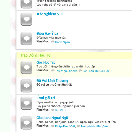
Tơ lòng ai khéo giăng ngang
Vào nghe gỡ rối vội vàng đi đâu !!
Trắc Nghiệm Vui
Điều Hay Ý Lạ
Điều hay, ý lạ, mẹo vặt
Phụ Mục:
Danh Ngôn
Trao Đổi & Học Hỏi
Góc Học Tập
Trao đổi những vấn đề liên quan đến học tập
Phụ Mục:
Thư Viện Ebooks
,
Bàn Tròn Thi Đại Học
Đố Vui Lĩnh Thưởng
Đố vui có thưởng tiền thật
Ế vui giải trí
Ngày xưa thì có trạng quỳnh
Bây giờ tin chắc chúng mình giỏi hơn
Phụ Mục:
Vui Chơi
Giao Lưu Ngoại Ngữ
Hello, Nỉ hảo, bonjour - Giao lưu ngoại ngữ, vào coi biết liền.
Phụ Mục:
Pháp/Đức/Việt
,
Trung/Nhật/Hàn/Việt