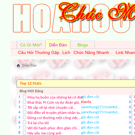
:Dancing_hmm:
:Dancing_jimlad:
Có Gì Mới?
Diễn Đàn
Blogs
Câu Hỏi Thường Gặp
Lịch
Chức Năng Nhanh
Link Nha
:Dancing_O_o:
Diễn Đàn
:Dancing_peevedoff:
Top 12 Stats
:Dancing_sad:
Blog Mới Đăng
1
gió đơn côi
1
Mùa hạ buồn của những kẻ cô đơn
2
Kienfa
0
Khai thác PI Coin và dự đoán giá...
3
:Dancing_shocked:
samnhung2711namtul...
0
Tết sắp về lại nhớ chuyện cái...
4
samnhung2711namtul...
0
Đôi điều về truyện phàm nhân tu...
5
gió đơn côi
0
Đừng coi thường một công việc...
6
gió đơn côi
0
Trả lại cho tôi
:Dancing_angry:
7
gió đơn côi
0
Với tôi hạnh phúc đơn giản chỉ...
8
gió đơn côi
0
Hãy yêu mẹ cùng anh