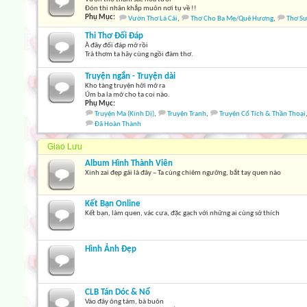
Đón thi nhân khắp muôn nơi tụ về !!
Phụ Mục:
Vườn Thơ Lá Cải
,
Thơ Cho Ba Mẹ/Quê Hương
,
Thơ S
Thi Thơ Đối Đáp
À đây đối đáp mở rồi
Trà thơm ta hãy cùng ngồi đàm thơ.
Truyện ngắn - Truyện dài
Kho tàng truyện hỡi mở ra
Úm ba la mở cho ta coi nào.
Phụ Mục:
Truyện Ma (Kinh Dị)
,
Truyện Tranh
,
Truyện Cổ Tích & Thần Thoại
Đã Hoàn Thành
Giao Lưu
Album Hình Thành Viên
Xinh zai đẹp gái là đây – Ta cùng chiêm ngưỡng, bắt tay quen nào
Kết Bạn Online
Kết bạn, làm quen, vác cưa, đặc gạch với những ai cùng sở thích
Hình Ảnh Đẹp
CLB Tán Dóc & Nổ
Vào đây ông tám, bà buôn