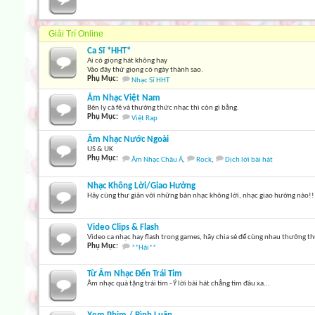
Giải Trí Online
Ca Sĩ *HHT*
Ai có giọng hát không hay
Vào đây thử giọng có ngày thành sao.
Phụ Mục:
Nhạc Sĩ HHT
Âm Nhạc Việt Nam
Bên ly cà fê và thưởng thức nhạc thì còn gì bằng.
Phụ Mục:
Việt Rap
Âm Nhạc Nước Ngoài
US & UK
Phụ Mục:
Âm Nhạc Châu Á
,
Rock
,
Dịch lời bài hát
Nhạc Không Lời/Giao Hưởng
Hãy cùng thư giãn với những bản nhạc không lời, nhạc giao hưởng nào!!
Video Clips & Flash
Video ca nhạc hay flash trong games, hãy chia sẻ để cùng nhau thưởng t
Phụ Mục:
**Hài**
Từ Âm Nhạc Đến Trái Tim
Âm nhạc quà tặng trái tim - Ý lời bài hát chẳng tìm đâu xa...