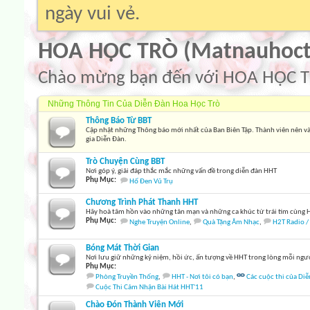
ngày vui vẻ.
HOA HỌC TRÒ (Matnauhoct
Chào mừng bạn đến với HOA HỌC T
Những Thông Tin Của Diễn Đàn Hoa Học Trò
Thông Báo Từ BBT
Cập nhật những Thông báo mới nhất của Ban Biên Tập. Thành viên nên v
gia Diễn Đàn.
Trò Chuyện Cùng BBT
Nơi góp ý, giải đáp thắc mắc những vấn đề trong diễn đàn HHT
Phụ Mục:
Hố Đen Vũ Trụ
Chương Trình Phát Thanh HHT
Hãy hoà tâm hồn vào những tản mạn và những ca khúc từ trái tim cùng 
Phụ Mục:
Nghe Truyện Online
,
Quà Tặng Âm Nhạc
,
H2T Radio /
Bóng Mát Thời Gian
Nơi lưu giữ những kỷ niệm, hồi ức, ấn tượng về HHT trong lòng mỗi ngư
Phụ Mục:
Phòng Truyền Thống
,
HHT - Nơi tôi có bạn
,
Các cuộc thi của Di
Cuộc Thi Cảm Nhận Bài Hát HHT'11
Chào Đón Thành Viên Mới