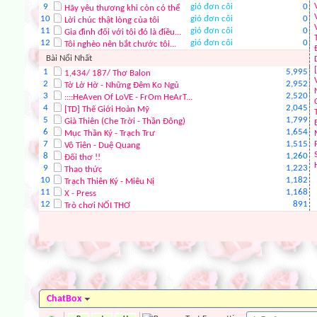
9
gió đơn côi
0
Hãy yêu thương khi còn có thể
:Dancing_sorry:
10
gió đơn côi
0
Lời chúc thật lòng của tôi
11
gió đơn côi
0
Gia đình đối với tôi đó là điều...
12
gió đơn côi
0
Tôi nghèo nên bắt chước tôi...
:Dancing_biggrin:
Bài Nổi Nhất
1
5,995
1,434/ 187/ Thơ Balon
2
2,952
Tờ Lờ Hờ - Những Đêm Ko Ngủ
:Dancing_tongue:
3
2,520
::::HeAven Of LoVE - FrOm HeArT...
4
2,045
[TD] Thế Giới Hoàn Mỹ
5
1,799
Già Thiên (Che Trời - Thần Đông)
:Dancing_chief:
6
1,654
Mục Thần Ký - Trạch Trư
7
1,515
Vô Tiên - Duệ Quang
8
1,260
Đối thơ !!
9
:Dancing_unhappy:
1,223
Thao thức
10
1,182
Trạch Thiên Ký - Miêu Nị
11
1,168
X - Press
12
891
Trò chơi NỐI THƠ
:Dancing_confused:
:Dancing_wub:
:Dancing_furious:
ChatBox