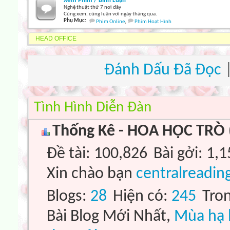
Xem Phim / Bình Luận
Nghệ thuật thứ 7 nơi đây
Cùng xem, cùng luận vơi ngày tháng qua.
Phụ Mục:
Phim Online
,
Phim Hoạt Hình
HEAD OFFICE
Ðánh Dấu Ðã Ðọc
Tình Hình Diễn Ðàn
Thống Kê - HOA HỌC TRÒ 
Ðề tài
100,826
Bài gởi
1,1
Xin chào bạn
centralreadi
Blogs
28
Hiện có
245
Tro
Bài Blog Mới Nhất,
Mùa hạ 