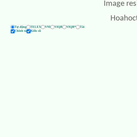
Image res
Hoahoc
Tự động
TELEX
VNI
VIQR
VIQR*
Tắt
Chính tả
Kiểu cũ