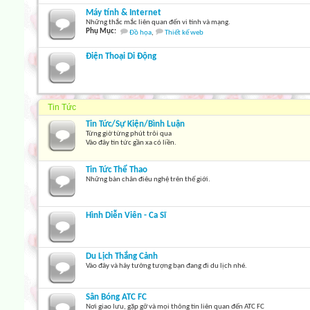
Máy tính & Internet
Những thắc mắc liên quan đến vi tính và mạng.
Phụ Mục:
Đồ họa
,
Thiết kế web
Điện Thoại Di Động
Tin Tức
Tin Tức/Sự Kiện/Bình Luận
Từng giờ từng phút trôi qua
Vào đây tin tức gần xa có liền.
Tin Tức Thể Thao
Những bàn chân điêu nghệ trên thế giới.
Hình Diễn Viên - Ca Sĩ
Du Lịch Thắng Cảnh
Vào đây và hảy tưởng tượng bạn đang đi du lịch nhé.
Sân Bóng ATC FC
Nơi giao lưu, gặp gỡ và mọi thông tin liên quan đến ATC FC