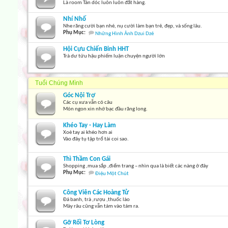
Là room Tán dóc luôn luôn đắt hàng.
Nhí Nhố
Nhe răng cười bạn nhé, nụ cười làm bạn trẻ, đẹp, và sống lâu.
Phụ Mục:
Những Hình Ảnh Dzui Dzẻ
Hội Cựu Chiến Binh HHT
Trà dư tửu hậu phiếm luận chuyện người lớn
Tuổi Chúng Mình
Góc Nội Trợ
Các cụ xưa vẫn có câu
Món ngon xin nhớ bạc đầu răng long.
Khéo Tay - Hay Làm
Xoè tay ai khéo hơn ai
Vào đây tụ tập trổ tài coi sao.
Thì Thầm Con Gái
Shopping ,mua sắp ,điểm trang – nhìn qua là biết các nàng ở đây
Phụ Mục:
Điệu Một Chút
Công Viên Các Hoàng Tử
Đá banh, trà ,rượu ,thuốc lào
Mày râu cũng vẫn tám vào tám ra.
Gỡ Rối Tơ Lòng