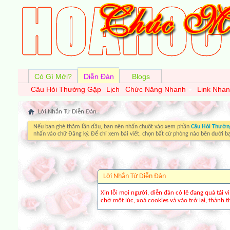
Có Gì Mới?
Diễn Đàn
Blogs
Câu Hỏi Thường Gặp
Lịch
Chức Năng Nhanh
Link Nha
Lời Nhắn Từ Diễn Ðàn
Nếu bạn ghé thăm lần đầu, bạn nên nhấn chuột vào xem phần
Câu Hỏi Thườn
nhấn vào chữ Đăng ký. Để chỉ xem bài viết, chọn bất cứ phòng nào bên dưới b
Lời Nhắn Từ Diễn Ðàn
Xin lỗi mọi người, diễn đàn có lẽ đang quá tải 
chờ một lúc, xoá cookies và vào trở lại, thành th