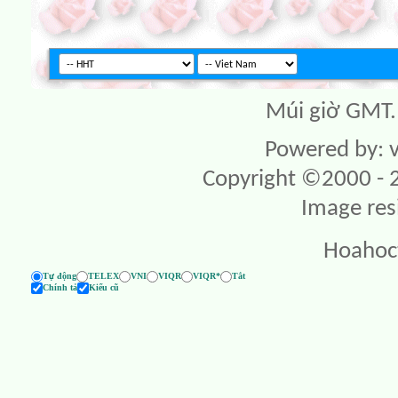
Múi giờ GMT. 
Powered by: v
Copyright ©2000 - 20
Image res
Hoahoc
Tự động
TELEX
VNI
VIQR
VIQR*
Tắt
Chính tả
Kiểu cũ