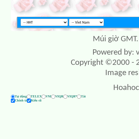
Múi giờ GMT. 
Powered by: v
Copyright ©2000 - 20
Image res
Hoahoc
Tự động
TELEX
VNI
VIQR
VIQR*
Tắt
Chính tả
Kiểu cũ