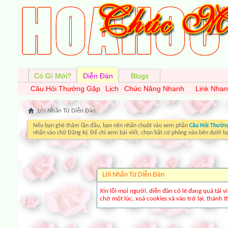
Có Gì Mới?
Diễn Đàn
Blogs
Câu Hỏi Thường Gặp
Lịch
Chức Năng Nhanh
Link Nha
Lời Nhắn Từ Diễn Ðàn
Nếu bạn ghé thăm lần đầu, bạn nên nhấn chuột vào xem phần
Câu Hỏi Thườn
nhấn vào chữ Đăng ký. Để chỉ xem bài viết, chọn bất cứ phòng nào bên dưới b
Lời Nhắn Từ Diễn Ðàn
Xin lỗi mọi người, diễn đàn có lẽ đang quá tải 
chờ một lúc, xoá cookies và vào trở lại, thành th