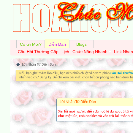
Có Gì Mới?
Diễn Đàn
Blogs
Câu Hỏi Thường Gặp
Lịch
Chức Năng Nhanh
Link Nha
Lời Nhắn Từ Diễn Ðàn
Nếu bạn ghé thăm lần đầu, bạn nên nhấn chuột vào xem phần
Câu Hỏi Thườn
nhấn vào chữ Đăng ký. Để chỉ xem bài viết, chọn bất cứ phòng nào bên dưới b
Lời Nhắn Từ Diễn Ðàn
Xin lỗi mọi người, diễn đàn có lẽ đang quá tải 
chờ một lúc, xoá cookies và vào trở lại, thành th