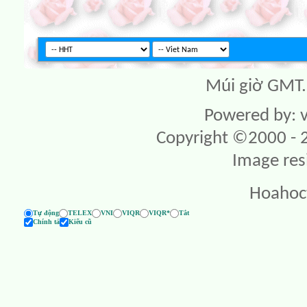
Múi giờ GMT. 
Powered by: v
Copyright ©2000 - 20
Image res
Hoahoc
Tự động
TELEX
VNI
VIQR
VIQR*
Tắt
Chính tả
Kiểu cũ