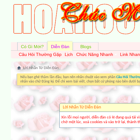
Có Gì Mới?
Diễn Đàn
Blogs
Câu Hỏi Thường Gặp
Lịch
Chức Năng Nhanh
Link Nha
Lời Nhắn Từ Diễn Ðàn
Nếu bạn ghé thăm lần đầu, bạn nên nhấn chuột vào xem phần
Câu Hỏi Thườn
nhấn vào chữ Đăng ký. Để chỉ xem bài viết, chọn bất cứ phòng nào bên dưới b
Lời Nhắn Từ Diễn Ðàn
Xin lỗi mọi người, diễn đàn có lẽ đang quá tải 
chờ một lúc, xoá cookies và vào trở lại, thành th