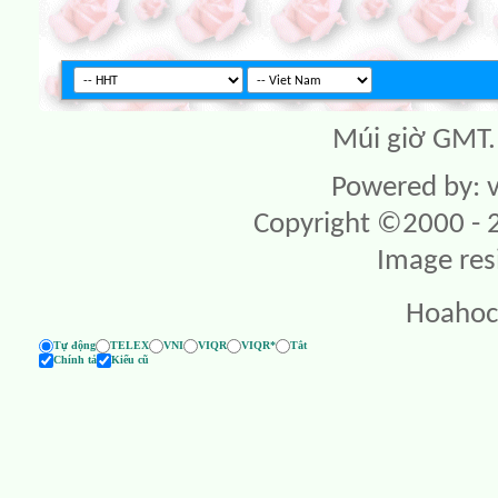
Múi giờ GMT. 
Powered by: v
Copyright ©2000 - 20
Image res
Hoahoc
Tự động
TELEX
VNI
VIQR
VIQR*
Tắt
Chính tả
Kiểu cũ