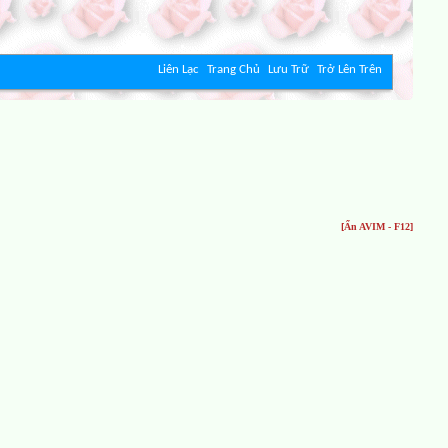
Liên Lạc
Trang Chủ
Lưu Trữ
Trở Lên Trên
[Ẩn AVIM - F12]