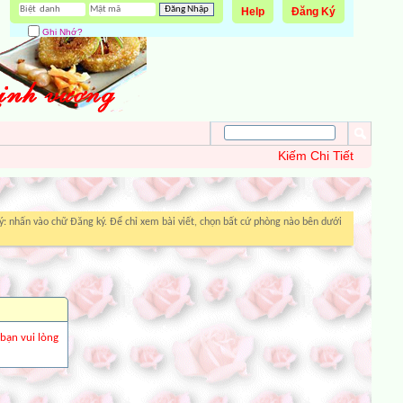
Help
Đăng Ký
Ghi Nhớ?
Kiếm Chi Tiết
: nhấn vào chữ Đăng ký. Để chỉ xem bài viết, chọn bất cứ phòng nào bên dưới
 bạn vui lòng