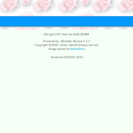
Múi giờ GMT. Hiện tại là
03:33 AM
.
Powered by: vBulletin Version 4.2.5
Copyright ©2000 - 2026, Jelsoft Enterprises Ltd.
Image resizer by
SevenSkins
Hoahoctro©2000-2024