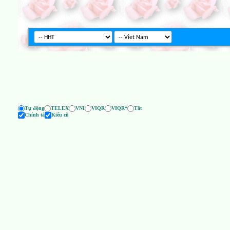
Tự động
TELEX
VNI
VIQR
VIQR*
Tắt
Chính tả
Kiểu cũ