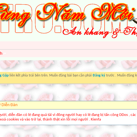
nh
g Gặp
liên kết phía trái bên trên. Muốn đăng bài bạn cần phải
Đăng ký
trước . Muốn đăng ký
ừ Diễn Ðàn
gười, diễn đàn có lẽ đang quá tải vì đông người hay có lẽ đang bị tấn công DDos , các
xoá cookies và vào trở lại, thành thật xin lỗi mọi người . Kienfa