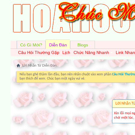
Có Gì Mới?
Diễn Đàn
Blogs
Câu Hỏi Thường Gặp
Lịch
Chức Năng Nhanh
Link Nha
Lời Nhắn Từ Diễn Ðàn
Nếu bạn ghé thăm lần đầu, bạn nên nhấn chuột vào xem phần
Câu Hỏi Thườn
bạn thích để xem. Chúc bạn một ngày vui vẻ.
Lời Nhắn T
Xin lỗi mọi n
chờ một lúc, 