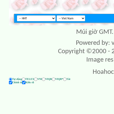
Múi giờ GMT. 
Powered by: v
Copyright ©2000 - 20
Image res
Hoahoc
Tự động
TELEX
VNI
VIQR
VIQR*
Tắt
Chính tả
Kiểu cũ