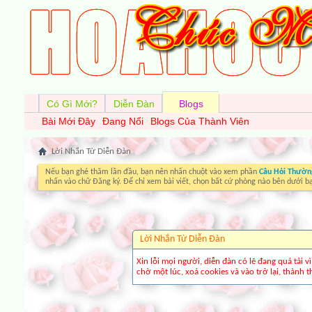
Có Gì Mới?
Diễn Đàn
Blogs
Bài Mới Đây
Đang Nổi
Blogs Của Thành Viên
Lời Nhắn Từ Diễn Ðàn
Nếu bạn ghé thăm lần đầu, bạn nên nhấn chuột vào xem phần
Câu Hỏi Thườn
nhấn vào chữ Đăng ký. Để chỉ xem bài viết, chọn bất cứ phòng nào bên dưới b
Lời Nhắn Từ Diễn Ðàn
Xin lỗi mọi người, diễn đàn có lẽ đang quá tải 
chờ một lúc, xoá cookies và vào trở lại, thành th