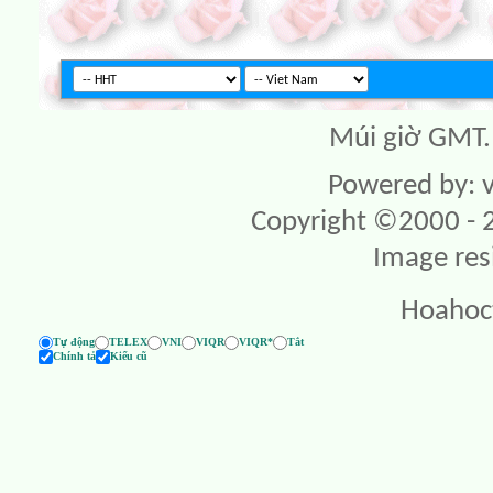
Múi giờ GMT. 
Powered by: v
Copyright ©2000 - 20
Image res
Hoahoc
Tự động
TELEX
VNI
VIQR
VIQR*
Tắt
Chính tả
Kiểu cũ