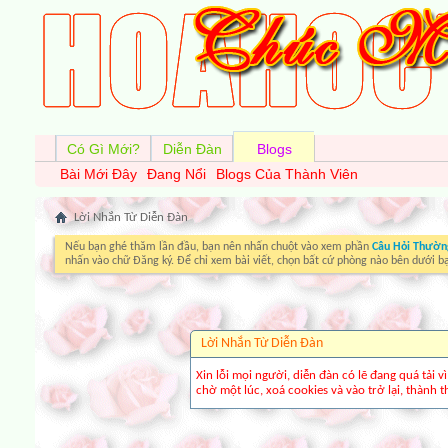
Có Gì Mới?
Diễn Đàn
Blogs
Bài Mới Đây
Đang Nổi
Blogs Của Thành Viên
Lời Nhắn Từ Diễn Ðàn
Nếu bạn ghé thăm lần đầu, bạn nên nhấn chuột vào xem phần
Câu Hỏi Thườn
nhấn vào chữ Đăng ký. Để chỉ xem bài viết, chọn bất cứ phòng nào bên dưới b
Lời Nhắn Từ Diễn Ðàn
Xin lỗi mọi người, diễn đàn có lẽ đang quá tải 
chờ một lúc, xoá cookies và vào trở lại, thành th