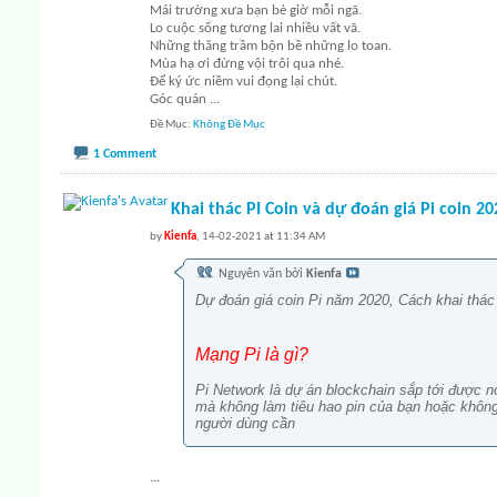
Mái trường xưa bạn bè giờ mỗi ngã.
Lo cuộc sống tương lai nhiều vất vã.
Những thăng trầm bộn bề những lo toan.
Mùa hạ ơi đừng vội trôi qua nhé.
Để ký ức niềm vui đọng lại chút.
Góc quán
...
Đề Mục
Không Đề Mục
1 Comment
Khai thác PI Coin và dự đoán giá Pi coin 20
by
Kienfa
, 14-02-2021 at 11:34 AM
Nguyên văn bởi
Kienfa
Dự đoán giá coin Pi năm 2020, Cách khai thác
Mạng Pi là gì?
Pi Network là dự án blockchain sắp tới được n
mà không làm tiêu hao pin của bạn hoặc không
người dùng cần
...