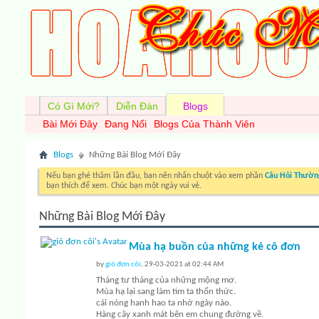
Có Gì Mới?
Diễn Đàn
Blogs
Bài Mới Đây
Đang Nổi
Blogs Của Thành Viên
Blogs
Những Bài Blog Mới Đây
Nếu bạn ghé thăm lần đầu, bạn nên nhấn chuột vào xem phần
Câu Hỏi Thườn
bạn thích để xem. Chúc bạn một ngày vui vẻ.
Những Bài Blog Mới Đây
Mùa hạ buồn của những kẻ cô đơn
by
gió đơn côi
, 29-03-2021 at 02:44 AM
Tháng tư tháng của những mộng mơ.
Mùa hạ lại sang làm tim ta thổn thức.
cái nóng hanh hao ta nhớ ngày nào.
Hàng cây xanh mát bên em chung đường về.