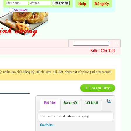
Help
Đăng Ký
Ghi Nhớ?
Kiếm Chi Tiết
: nhấn vào chữ Đăng ký. Để chỉ xem bài viết, chọn bất cứ phòng nào bên dưới
+
Create Blog
Bài Mới
Đang Nổi
Nổi Nhất
There are no recent entries to display.
Tìm thêm...