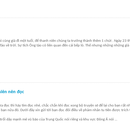
thì cũng già đi một tuổi, để thanh niên chúng ta trưởng thành thêm 1 chút . Ngày 23 
áo về trời. Sự tích Ông táo có liên quan đến cái bếp lò. Thế nhưng những những giá 
niên nên đọc
đọc thì hãy tìm đọc nhé, chắc chắn khi đọc xong bộ truyện sẽ để lại cho bạn rất n
 bạn nữa đó. Dưới đây xin gửi tới bạn đọc đôi điều về phàm nhân tu tiên được trích
ự trổi dậy mạnh mẻ vũ bão của Trung Quốc nói riêng và khu vực Đông Á nói
...