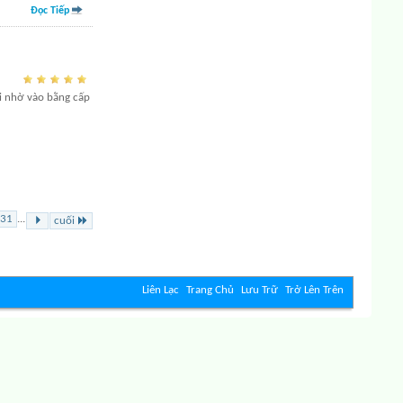
Đọc Tiếp
ại nhờ vào bằng cấp
31
...
cuối
Liên Lạc
Trang Chủ
Lưu Trữ
Trở Lên Trên