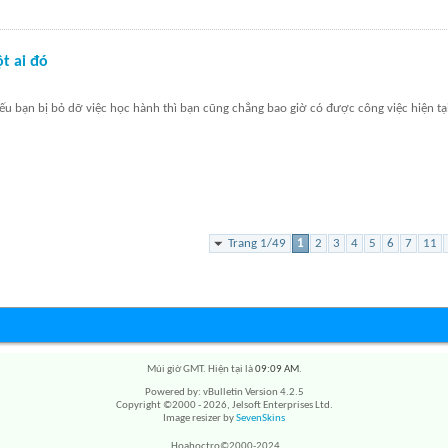
t ai đó
ếu bạn bị bỏ dỡ việc học hành thì bạn cũng chẳng bao giờ có được công việc hiện t
Trang 1/49
1
2
3
4
5
6
7
11
Múi giờ GMT. Hiện tại là
09:09 AM
.
Powered by: vBulletin Version 4.2.5
Copyright ©2000 - 2026, Jelsoft Enterprises Ltd.
Image resizer by
SevenSkins
Hoahoctro©2000-2024