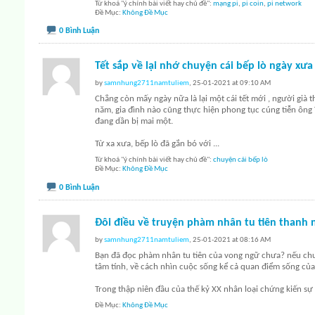
Từ khoá "ý chính bài viết hay chủ đề":
mạng pi
,
pi coin
,
pi network
Đề Mục
Không Đề Mục
0 Bình Luận
Tết sắp về lại nhớ chuyện cái bếp lò ngày xưa
by
samnhung2711namtuliem
, 25-01-2021 at 09:10 AM
Chẳng còn mấy ngày nữa là lại một cái tết mới , người già 
năm, gia đình nào cũng thực hiện phong tục cúng tiễn ông T
đang dần bị mai một.
Từ xa xưa, bếp lò đã gắn bó với
...
Từ khoá "ý chính bài viết hay chủ đề":
chuyện cái bếp lò
Đề Mục
Không Đề Mục
0 Bình Luận
Đôi điều về truyện phàm nhân tu tiên thanh 
by
samnhung2711namtuliem
, 25-01-2021 at 08:16 AM
Bạn đã đọc phàm nhân tu tiên của vong ngữ chưa? nếu chưa 
tâm tính, về cách nhìn cuộc sống kể cả quan điểm sống của
Trong thập niên đầu của thế kỷ XX nhân loại chứng kiến s
Đề Mục
Không Đề Mục