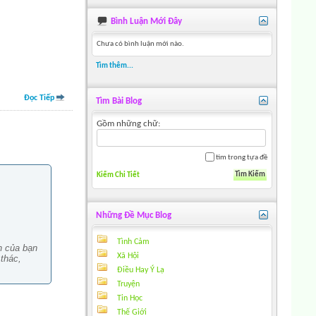
Bình Luận Mới Đây
Chưa có bình luận mới nào.
Tìm thêm...
Đọc Tiếp
Tìm Bài Blog
Gồm những chữ:
tìm trong tựa đề
Kiếm Chi Tiết
Những Đề Mục Blog
Tình Cảm
h của bạn
Xã Hội
thác,
Điều Hay Ý Lạ
Truyện
Tin Học
Thế Giới