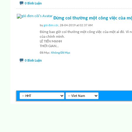
0 Bình Luận
Đừng coi thường một công việc của mộ
by
gió đơn côi
, 28-04-2019 at 02:37 AM
Đừng bao giờ coi thường một công việc của một ai đó. Vì n
của chính mình.
LÊ TIẾN MẠNH
THỜI GIAN...
Đề Mục
Không Đề Mục
0 Bình Luận