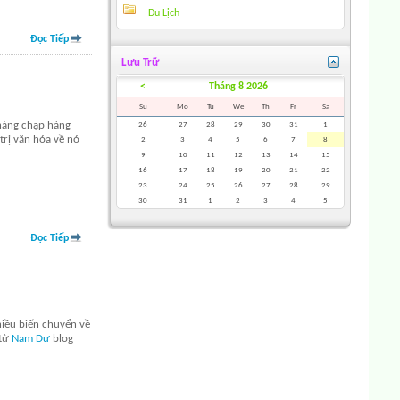
Du Lịch
Đọc Tiếp
Lưu Trữ
<
Tháng 8 2026
Su
Mo
Tu
We
Th
Fr
Sa
tháng chạp hàng
26
27
28
29
30
31
1
trị văn hóa về nó
2
3
4
5
6
7
8
9
10
11
12
13
14
15
16
17
18
19
20
21
22
23
24
25
26
27
28
29
30
31
1
2
3
4
5
Đọc Tiếp
hiều biến chuyển về
 từ
Nam Dư
blog