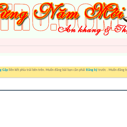
g Gặp
liên kết phía trái bên trên. Muốn đăng bài bạn cần phải
Đăng ký
trước . Muốn đăng ký