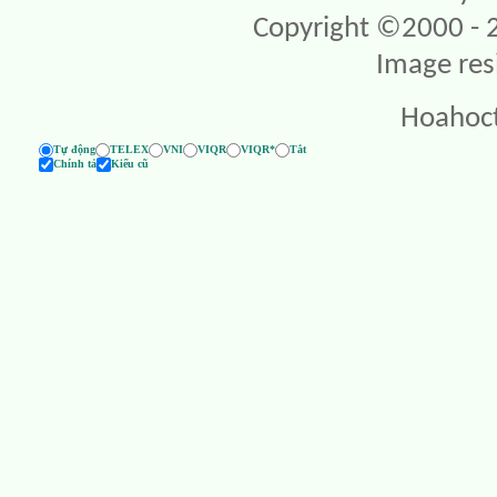
Copyright ©2000 - 20
Image res
Hoahoc
Tự động
TELEX
VNI
VIQR
VIQR*
Tắt
Chính tả
Kiểu cũ