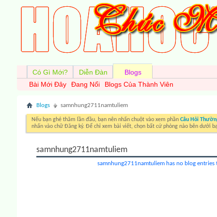
Có Gì Mới?
Diễn Đàn
Blogs
Bài Mới Đây
Đang Nổi
Blogs Của Thành Viên
Blogs
samnhung2711namtuliem
Nếu bạn ghé thăm lần đầu, bạn nên nhấn chuột vào xem phần
Câu Hỏi Thườn
nhấn vào chữ Đăng ký. Để chỉ xem bài viết, chọn bất cứ phòng nào bên dưới b
samnhung2711namtuliem
samnhung2711namtuliem has no blog entries t