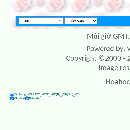
Múi giờ GMT. 
Powered by: v
Copyright ©2000 - 20
Image res
Hoahoc
Tự động
TELEX
VNI
VIQR
VIQR*
Tắt
Chính tả
Kiểu cũ