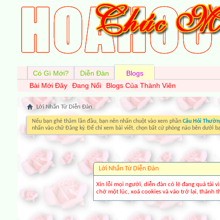
Có Gì Mới?
Diễn Đàn
Blogs
Bài Mới Đây
Đang Nổi
Blogs Của Thành Viên
Lời Nhắn Từ Diễn Ðàn
Nếu bạn ghé thăm lần đầu, bạn nên nhấn chuột vào xem phần
Câu Hỏi Thườn
nhấn vào chữ Đăng ký. Để chỉ xem bài viết, chọn bất cứ phòng nào bên dưới b
Lời Nhắn Từ Diễn Ðàn
Xin lỗi mọi người, diễn đàn có lẽ đang quá tải 
chờ một lúc, xoá cookies và vào trở lại, thành th