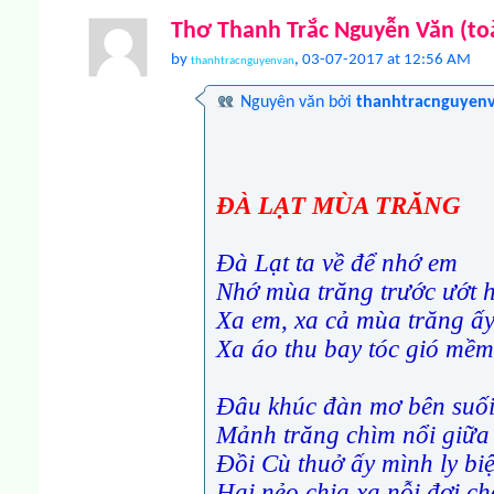
Thơ Thanh Trắc Nguyễn Văn (to
by
, 03-07-2017 at 12:56 AM
thanhtracnguyenvan
Nguyên văn bởi
thanhtracnguyen
ĐÀ LẠT MÙA TRĂNG
Đà Lạt ta về để nhớ em
Nhớ mùa trăng trước ướt
Xa em, xa cả mùa trăng ấ
Xa áo thu bay tóc gió mềm
Đâu khúc đàn mơ bên suối
Mảnh trăng chìm nổi giữa
Đồi Cù thuở ấy mình ly biệ
Hai nẻo chia xa nỗi đợi ch