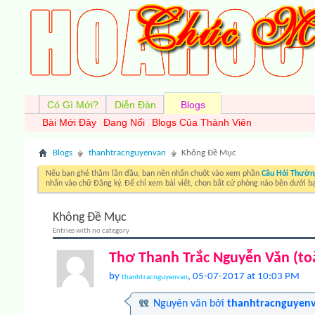
Có Gì Mới?
Diễn Đàn
Blogs
Bài Mới Đây
Đang Nổi
Blogs Của Thành Viên
Blogs
thanhtracnguyenvan
Không Đề Mục
Nếu bạn ghé thăm lần đầu, bạn nên nhấn chuột vào xem phần
Câu Hỏi Thườn
nhấn vào chữ Đăng ký. Để chỉ xem bài viết, chọn bất cứ phòng nào bên dưới b
Không Đề Mục
Entries with no category
Thơ Thanh Trắc Nguyễn Văn (to
by
, 05-07-2017 at 10:03 PM
thanhtracnguyenvan
Nguyên văn bởi
thanhtracnguyen