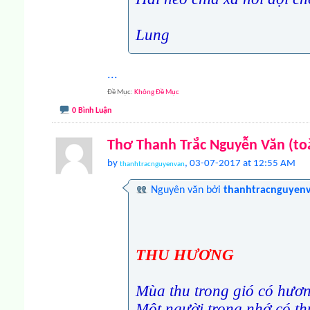
Lung
...
Đề Mục
Không Đề Mục
0 Bình Luận
Thơ Thanh Trắc Nguyễn Văn (to
by
, 03-07-2017 at 12:55 AM
thanhtracnguyenvan
Nguyên văn bởi
thanhtracnguyen
THU HƯƠNG
Mùa thu trong gió có hươ
Một người trong nhớ có t