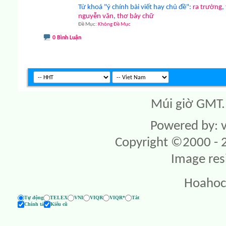
Từ khoá "ý chính bài viết hay chủ đề":
ra trường
,
nguyễn văn
,
thơ bảy chữ
Đề Mục
Không Đề Mục
0 Bình Luận
Múi giờ GMT. 
Powered by: v
Copyright ©2000 - 20
Image res
Hoahoc
Tự động
TELEX
VNI
VIQR
VIQR*
Tắt
Chính tả
Kiểu cũ