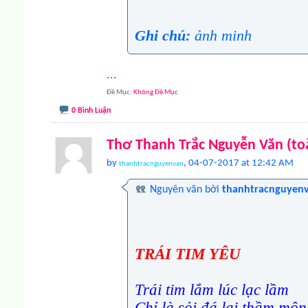
Ghi chú:
ảnh minh
...
Đề Mục
Không Đề Mục
0 Bình Luận
Thơ Thanh Trắc Nguyễn Văn (to
by
, 04-07-2017 at 12:42 AM
thanhtracnguyenvan
Nguyên văn bởi
thanhtracnguyen
TRÁI TIM YÊU
Trái tim lắm lúc lạc lầm
Chỉ là sỏi đá lại thầm mộ