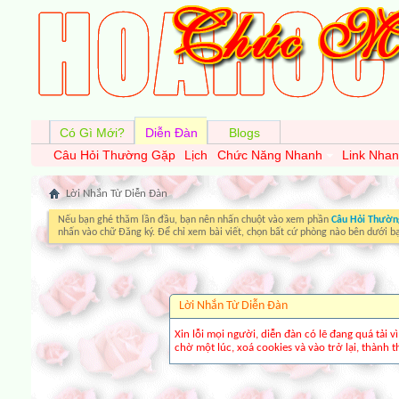
Có Gì Mới?
Diễn Đàn
Blogs
Câu Hỏi Thường Gặp
Lịch
Chức Năng Nhanh
Link Nha
Lời Nhắn Từ Diễn Ðàn
Nếu bạn ghé thăm lần đầu, bạn nên nhấn chuột vào xem phần
Câu Hỏi Thườn
nhấn vào chữ Đăng ký. Để chỉ xem bài viết, chọn bất cứ phòng nào bên dưới b
Lời Nhắn Từ Diễn Ðàn
Xin lỗi mọi người, diễn đàn có lẽ đang quá tải 
chờ một lúc, xoá cookies và vào trở lại, thành th