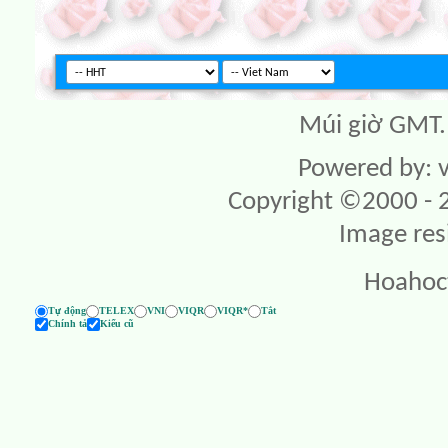
Múi giờ GMT. 
Powered by: v
Copyright ©2000 - 20
Image res
Hoahoc
Tự động
TELEX
VNI
VIQR
VIQR*
Tắt
Chính tả
Kiểu cũ