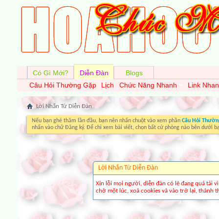
Có Gì Mới?
Diễn Đàn
Blogs
Câu Hỏi Thường Gặp
Lịch
Chức Năng Nhanh
Link Nha
Lời Nhắn Từ Diễn Ðàn
Nếu bạn ghé thăm lần đầu, bạn nên nhấn chuột vào xem phần
Câu Hỏi Thườn
nhấn vào chữ Đăng ký. Để chỉ xem bài viết, chọn bất cứ phòng nào bên dưới b
Lời Nhắn Từ Diễn Ðàn
Xin lỗi mọi người, diễn đàn có lẽ đang quá tải 
chờ một lúc, xoá cookies và vào trở lại, thành th