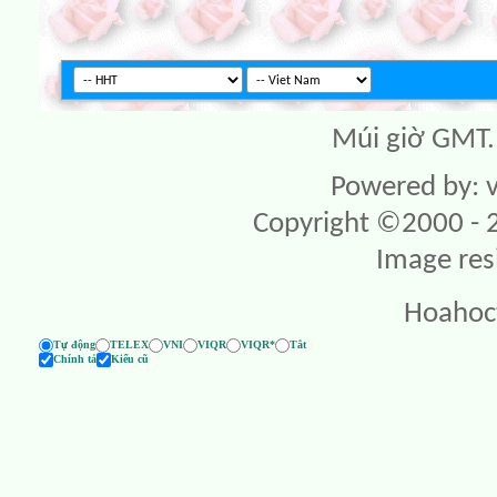
Múi giờ GMT. 
Powered by: v
Copyright ©2000 - 20
Image res
Hoahoc
Tự động
TELEX
VNI
VIQR
VIQR*
Tắt
Chính tả
Kiểu cũ