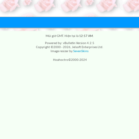
Múi giờ GMT. Hiện tại là
12:57 AM
.
Powered by: vBulletin Version 4.2.5
Copyright ©2000 - 2026, Jelsoft Enterprises Ltd.
Image resizer by
SevenSkins
Hoahoctro©2000-2024