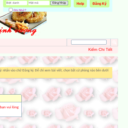
Help
Đăng Ký
Ghi Nhớ?
Kiếm Chi Tiết
: nhấn vào chữ Đăng ký. Để chỉ xem bài viết, chọn bất cứ phòng nào bên dưới
 bạn vui lòng