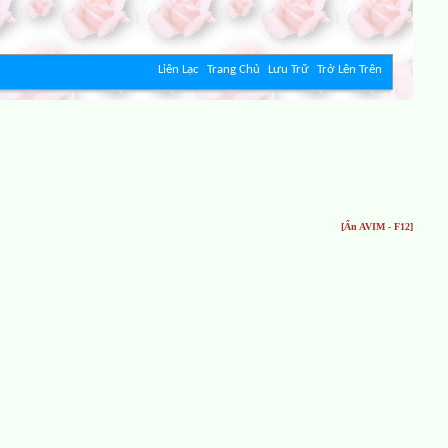
Liên Lạc
Trang Chủ
Lưu Trữ
Trở Lên Trên
[Ẩn AVIM - F12]