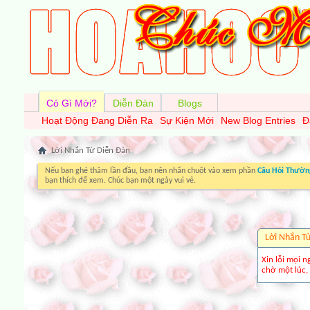
Có Gì Mới?
Diễn Đàn
Blogs
Hoạt Động Đang Diễn Ra
Sự Kiện Mới
New Blog Entries
Đ
Lời Nhắn Từ Diễn Ðàn
Nếu bạn ghé thăm lần đầu, bạn nên nhấn chuột vào xem phần
Câu Hỏi Thườn
bạn thích để xem. Chúc bạn một ngày vui vẻ.
Lời Nhắn T
Xin lỗi mọi n
chờ một lúc, 