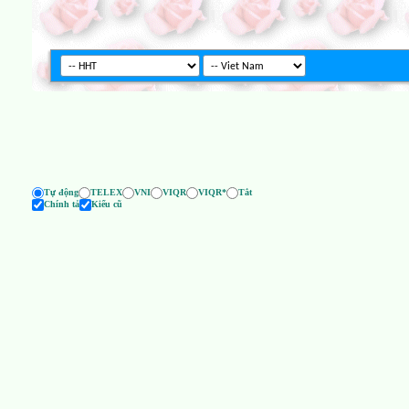
Tự động
TELEX
VNI
VIQR
VIQR*
Tắt
Chính tả
Kiểu cũ