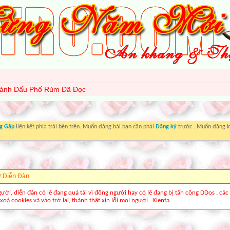
ánh Dấu Phố Rùm Đã Đọc
g Gặp
liên kết phía trái bên trên. Muốn đăng bài bạn cần phải
Đăng ký
trước . Muốn đăng ký
ừ Diễn Ðàn
gười, diễn đàn có lẽ đang quá tải vì đông người hay có lẽ đang bị tấn công DDos , các
xoá cookies và vào trở lại, thành thật xin lỗi mọi người . Kienfa