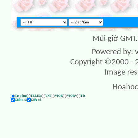
Múi giờ GMT. 
Powered by: v
Copyright ©2000 - 20
Image res
Hoahoc
Tự động
TELEX
VNI
VIQR
VIQR*
Tắt
Chính tả
Kiểu cũ