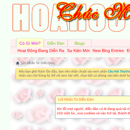
Có Gì Mới?
Diễn Đàn
Blogs
Hoạt Động Đang Diễn Ra
Sự Kiện Mới
New Blog Entries
Đ
Lời Nhắn Từ Diễn Ðàn
Nếu bạn ghé thăm lần đầu, bạn nên nhấn chuột vào xem phần
Câu Hỏi Thườn
nhấn vào chữ Đăng ký. Để chỉ xem bài viết, chọn bất cứ phòng nào bên dưới b
Lời Nhắn Từ Diễn Ðàn
Xin lỗi mọi người, diễn đàn có lẽ đang quá tải 
chờ một lúc, xoá cookies và vào trở lại, thành th