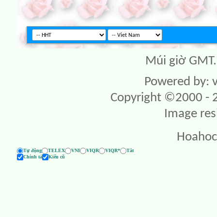
Múi giờ GMT. 
Powered by: v
Copyright ©2000 - 20
Image res
Hoahoc
Tự động
TELEX
VNI
VIQR
VIQR*
Tắt
Chính tả
Kiểu cũ