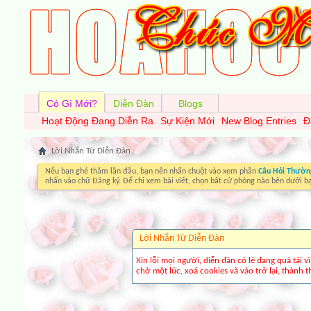
Có Gì Mới?
Diễn Đàn
Blogs
Hoạt Động Đang Diễn Ra
Sự Kiện Mới
New Blog Entries
Đ
Lời Nhắn Từ Diễn Ðàn
Nếu bạn ghé thăm lần đầu, bạn nên nhấn chuột vào xem phần
Câu Hỏi Thườn
nhấn vào chữ Đăng ký. Để chỉ xem bài viết, chọn bất cứ phòng nào bên dưới b
Lời Nhắn Từ Diễn Ðàn
Xin lỗi mọi người, diễn đàn có lẽ đang quá tải 
chờ một lúc, xoá cookies và vào trở lại, thành th