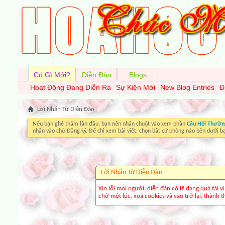
Có Gì Mới?
Diễn Đàn
Blogs
Hoạt Động Đang Diễn Ra
Sự Kiện Mới
New Blog Entries
Đ
Lời Nhắn Từ Diễn Ðàn
Nếu bạn ghé thăm lần đầu, bạn nên nhấn chuột vào xem phần
Câu Hỏi Thườn
nhấn vào chữ Đăng ký. Để chỉ xem bài viết, chọn bất cứ phòng nào bên dưới b
Lời Nhắn Từ Diễn Ðàn
Xin lỗi mọi người, diễn đàn có lẽ đang quá tải 
chờ một lúc, xoá cookies và vào trở lại, thành th