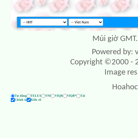
Múi giờ GMT. 
Powered by: v
Copyright ©2000 - 20
Image res
Hoahoc
Tự động
TELEX
VNI
VIQR
VIQR*
Tắt
Chính tả
Kiểu cũ