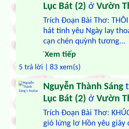
Lục Bát (2)
ở
Vườn T
Trích Đoạn Bài Thơ: THÔ
hát tình yêu Ngày lay th
cạn chén quỳnh tương...
Xem tiếp
5 trả lời | 83 xem(s)
Nguyễn Thành Sáng
t
Lục Bát (2)
ở
Vườn T
Trích Đoạn Bài Thơ: KH
gió lửng lơ Hồn yêu giãy