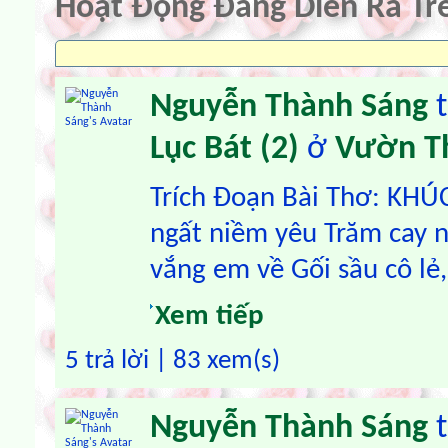
Hoạt Động Đang Diễn Ra T
Nguyễn Thành Sáng
t
Lục Bát (2)
ở
Vườn T
Trích Đoạn Bài Thơ: KH
ngất niềm yêu Trăm cay 
vắng em về Gối sầu cô lẻ,.
Xem tiếp
5 trả lời | 83 xem(s)
Nguyễn Thành Sáng
t