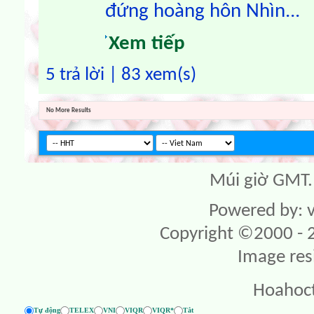
đứng hoàng hôn Nhìn...
Xem tiếp
5 trả lời | 83 xem(s)
No More Results
Múi giờ GMT. 
Powered by: v
Copyright ©2000 - 20
Image res
Hoahoc
Tự động
TELEX
VNI
VIQR
VIQR*
Tắt