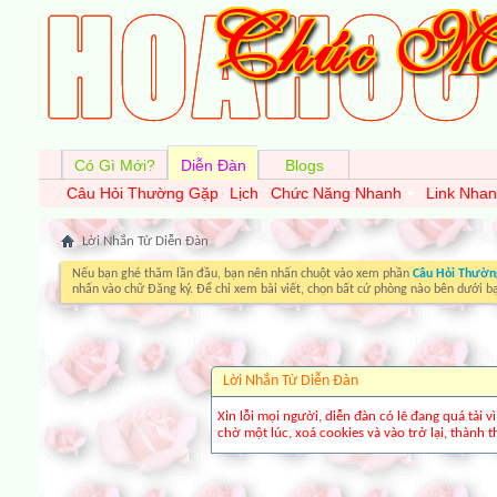
Có Gì Mới?
Diễn Đàn
Blogs
Câu Hỏi Thường Gặp
Lịch
Chức Năng Nhanh
Link Nha
Lời Nhắn Từ Diễn Ðàn
Nếu bạn ghé thăm lần đầu, bạn nên nhấn chuột vào xem phần
Câu Hỏi Thườn
nhấn vào chữ Đăng ký. Để chỉ xem bài viết, chọn bất cứ phòng nào bên dưới b
Lời Nhắn Từ Diễn Ðàn
Xin lỗi mọi người, diễn đàn có lẽ đang quá tải 
chờ một lúc, xoá cookies và vào trở lại, thành th