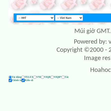
Múi giờ GMT. 
Powered by: v
Copyright ©2000 - 20
Image res
Hoahoc
Tự động
TELEX
VNI
VIQR
VIQR*
Tắt
Chính tả
Kiểu cũ