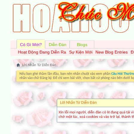
Có Gì Mới?
Diễn Đàn
Blogs
Hoạt Động Đang Diễn Ra
Sự Kiện Mới
New Blog Entries
Đ
Lời Nhắn Từ Diễn Ðàn
Nếu bạn ghé thăm lần đầu, bạn nên nhấn chuột vào xem phần
Câu Hỏi Thườn
nhấn vào chữ Đăng ký. Để chỉ xem bài viết, chọn bất cứ phòng nào bên dưới b
Lời Nhắn Từ Diễn Ðàn
Xin lỗi mọi người, diễn đàn có lẽ đang quá tải 
chờ một lúc, xoá cookies và vào trở lại, thành th