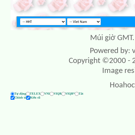
Múi giờ GMT. 
Powered by: v
Copyright ©2000 - 20
Image res
Hoahoc
Tự động
TELEX
VNI
VIQR
VIQR*
Tắt
Chính tả
Kiểu cũ