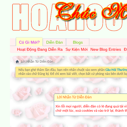
Có Gì Mới?
Diễn Đàn
Blogs
Hoạt Động Đang Diễn Ra
Sự Kiện Mới
New Blog Entries
Đ
Lời Nhắn Từ Diễn Ðàn
Nếu bạn ghé thăm lần đầu, bạn nên nhấn chuột vào xem phần
Câu Hỏi Thườn
nhấn vào chữ Đăng ký. Để chỉ xem bài viết, chọn bất cứ phòng nào bên dưới b
Lời Nhắn Từ Diễn Ðàn
Xin lỗi mọi người, diễn đàn có lẽ đang quá tải 
chờ một lúc, xoá cookies và vào trở lại, thành th