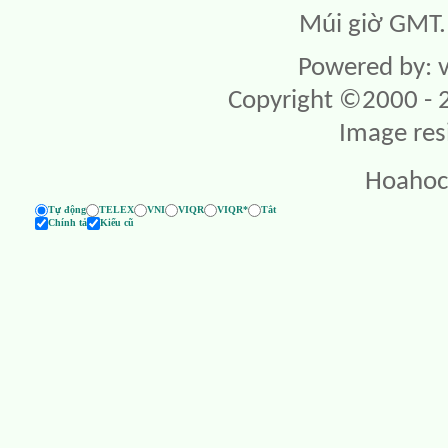
Múi giờ GMT. 
Powered by: v
Copyright ©2000 - 20
Image res
Hoahoc
Tự động
TELEX
VNI
VIQR
VIQR*
Tắt
Chính tả
Kiểu cũ