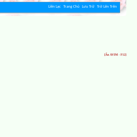
Liên Lạc
Trang Chủ
Lưu Trữ
Trở Lên Trên
[Ẩn AVIM - F12]