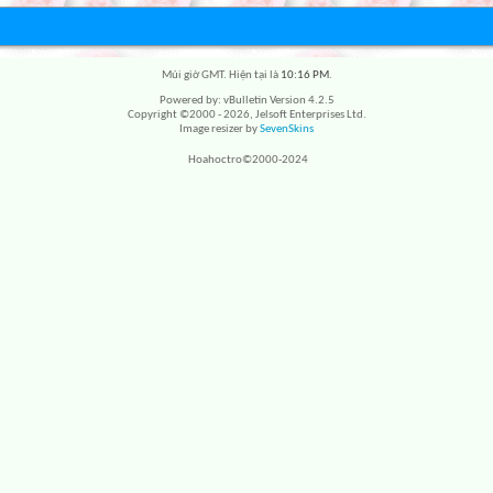
Múi giờ GMT. Hiện tại là
10:16 PM
.
Powered by: vBulletin Version 4.2.5
Copyright ©2000 - 2026, Jelsoft Enterprises Ltd.
Image resizer by
SevenSkins
Hoahoctro©2000-2024