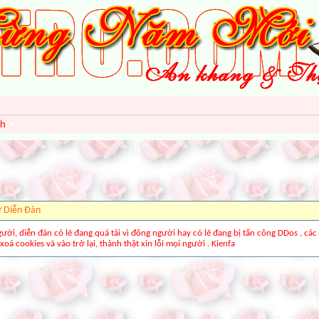
nh
ừ Diễn Ðàn
gười, diễn đàn có lẽ đang quá tải vì đông người hay có lẽ đang bị tấn công DDos , các
xoá cookies và vào trở lại, thành thật xin lỗi mọi người . Kienfa