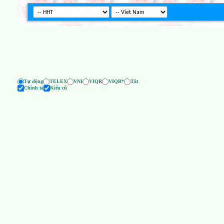
Tự động
TELEX
VNI
VIQR
VIQR*
Tắt
Chính tả
Kiểu cũ