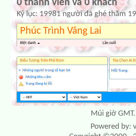
0 thành viên và 0 khách
Kỷ lục: 19981 người đã ghé thăm 1
Phúc Trình Vãng Lai
Biệt danh
Lần cuối
Biểu Tượng Trên Phố Rùm
Tùy Chọn Ai Đ
+
Những người trong sổ bạn bè
Mỗi Trang:
Những khu cấm
Trang đang bị lỗi
Múi giờ GMT. 
Powered by: v