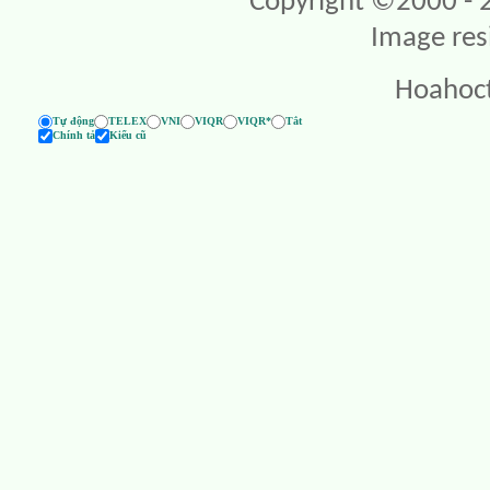
Copyright ©2000 - 20
Image res
Hoahoc
Tự động
TELEX
VNI
VIQR
VIQR*
Tắt
Chính tả
Kiểu cũ