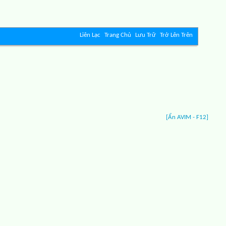
Liên Lạc
Trang Chủ
Lưu Trữ
Trở Lên Trên
[Ẩn AVIM - F12]