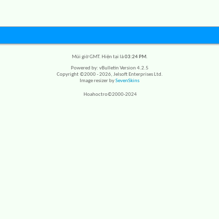
Múi giờ GMT. Hiện tại là
03:24 PM
.
Powered by: vBulletin Version 4.2.5
Copyright ©2000 - 2026, Jelsoft Enterprises Ltd.
Image resizer by
SevenSkins
Hoahoctro©2000-2024