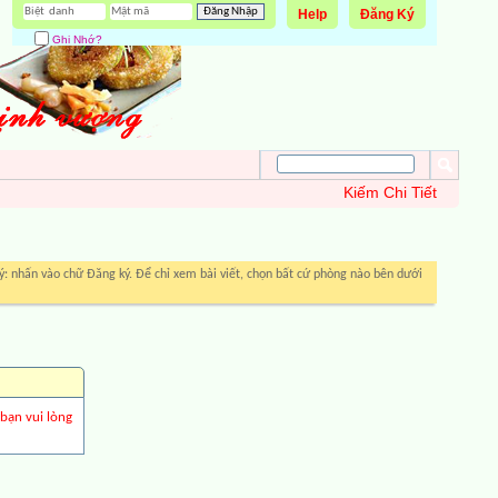
Help
Đăng Ký
Ghi Nhớ?
Kiếm Chi Tiết
: nhấn vào chữ Đăng ký. Để chỉ xem bài viết, chọn bất cứ phòng nào bên dưới
 bạn vui lòng