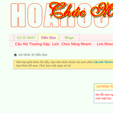
Có Gì Mới?
Diễn Đàn
Blogs
Câu Hỏi Thường Gặp
Lịch
Chức Năng Nhanh
Link Nha
Lời Nhắn Từ Diễn Ðàn
Nếu bạn ghé thăm lần đầu, bạn nên nhấn chuột vào xem phần
Câu Hỏi Thườn
bạn thích để xem. Chúc bạn một ngày vui vẻ.
Lời Nhắn T
Xin lỗi mọi n
chờ một lúc, 