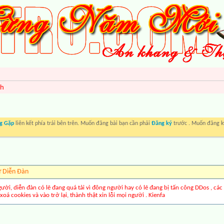
nh
g Gặp
liên kết phía trái bên trên. Muốn đăng bài bạn cần phải
Đăng ký
trước . Muốn đăng ký
ừ Diễn Ðàn
gười, diễn đàn có lẽ đang quá tải vì đông người hay có lẽ đang bị tấn công DDos , các
xoá cookies và vào trở lại, thành thật xin lỗi mọi người . Kienfa