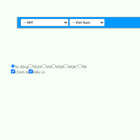
Tự động
TELEX
VNI
VIQR
VIQR*
Tắt
Chính tả
Kiểu cũ