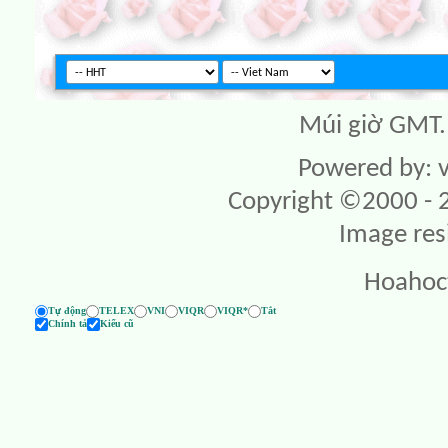
Múi giờ GMT. 
Powered by: v
Copyright ©2000 - 20
Image res
Hoahoc
Tự động
TELEX
VNI
VIQR
VIQR*
Tắt
Chính tả
Kiểu cũ