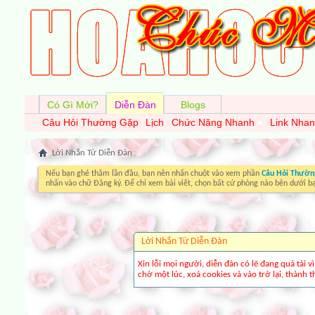
Có Gì Mới?
Diễn Đàn
Blogs
Câu Hỏi Thường Gặp
Lịch
Chức Năng Nhanh
Link Nha
Lời Nhắn Từ Diễn Ðàn
Nếu bạn ghé thăm lần đầu, bạn nên nhấn chuột vào xem phần
Câu Hỏi Thườn
nhấn vào chữ Đăng ký. Để chỉ xem bài viết, chọn bất cứ phòng nào bên dưới b
Lời Nhắn Từ Diễn Ðàn
Xin lỗi mọi người, diễn đàn có lẽ đang quá tải 
chờ một lúc, xoá cookies và vào trở lại, thành th