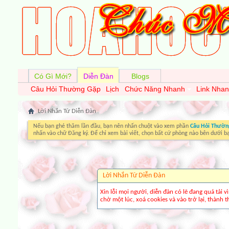
Có Gì Mới?
Diễn Đàn
Blogs
Câu Hỏi Thường Gặp
Lịch
Chức Năng Nhanh
Link Nha
Lời Nhắn Từ Diễn Ðàn
Nếu bạn ghé thăm lần đầu, bạn nên nhấn chuột vào xem phần
Câu Hỏi Thườn
nhấn vào chữ Đăng ký. Để chỉ xem bài viết, chọn bất cứ phòng nào bên dưới b
Lời Nhắn Từ Diễn Ðàn
Xin lỗi mọi người, diễn đàn có lẽ đang quá tải 
chờ một lúc, xoá cookies và vào trở lại, thành th