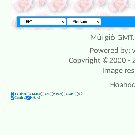
Múi giờ GMT. 
Powered by: v
Copyright ©2000 - 20
Image res
Hoahoc
Tự động
TELEX
VNI
VIQR
VIQR*
Tắt
Chính tả
Kiểu cũ