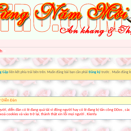
nh
g Gặp
liên kết phía trái bên trên. Muốn đăng bài bạn cần phải
Đăng ký
trước . Muốn đăng ký
ừ Diễn Ðàn
gười, diễn đàn có lẽ đang quá tải vì đông người hay có lẽ đang bị tấn công DDos , các
xoá cookies và vào trở lại, thành thật xin lỗi mọi người . Kienfa