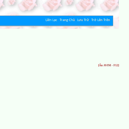
Liên Lạc
Trang Chủ
Lưu Trữ
Trở Lên Trên
[Ẩn AVIM - F12]