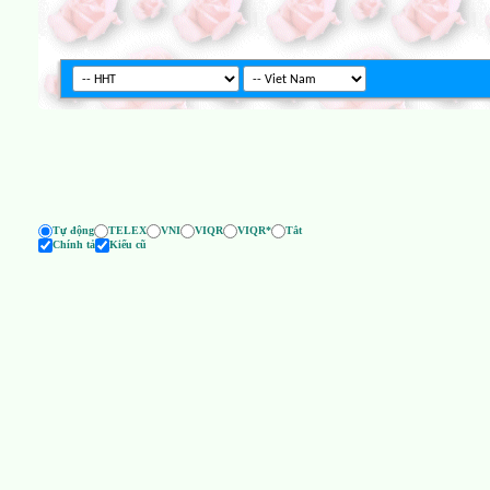
Tự động
TELEX
VNI
VIQR
VIQR*
Tắt
Chính tả
Kiểu cũ