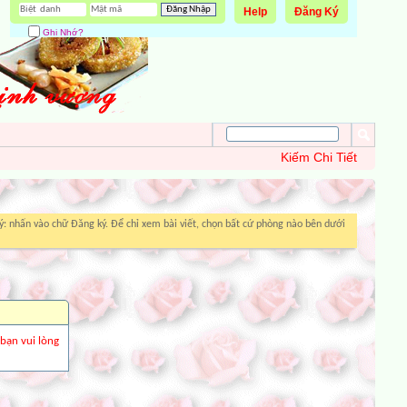
Help
Đăng Ký
Ghi Nhớ?
Kiếm Chi Tiết
: nhấn vào chữ Đăng ký. Để chỉ xem bài viết, chọn bất cứ phòng nào bên dưới
 bạn vui lòng