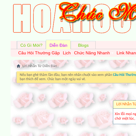
Có Gì Mới?
Diễn Đàn
Blogs
Câu Hỏi Thường Gặp
Lịch
Chức Năng Nhanh
Link Nha
Lời Nhắn Từ Diễn Ðàn
Nếu bạn ghé thăm lần đầu, bạn nên nhấn chuột vào xem phần
Câu Hỏi Thườn
bạn thích để xem. Chúc bạn một ngày vui vẻ.
Lời Nhắn T
Xin lỗi mọi n
chờ một lúc, 