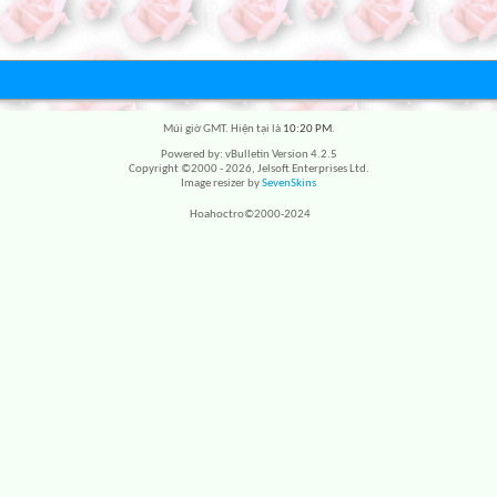
Múi giờ GMT. Hiện tại là
10:20 PM
.
Powered by: vBulletin Version 4.2.5
Copyright ©2000 - 2026, Jelsoft Enterprises Ltd.
Image resizer by
SevenSkins
Hoahoctro©2000-2024