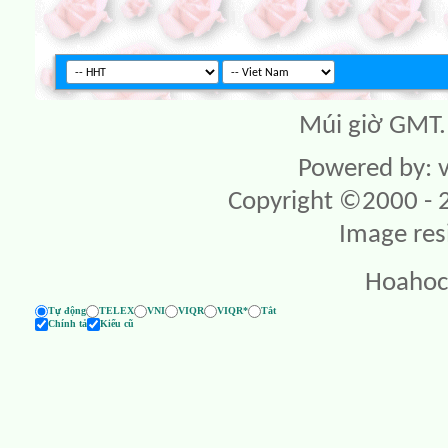
Múi giờ GMT. 
Powered by: v
Copyright ©2000 - 20
Image res
Hoahoc
Tự động
TELEX
VNI
VIQR
VIQR*
Tắt
Chính tả
Kiểu cũ