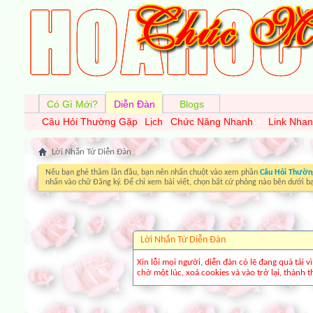
Có Gì Mới?
Diễn Đàn
Blogs
Câu Hỏi Thường Gặp
Lịch
Chức Năng Nhanh
Link Nha
Lời Nhắn Từ Diễn Ðàn
Nếu bạn ghé thăm lần đầu, bạn nên nhấn chuột vào xem phần
Câu Hỏi Thườn
nhấn vào chữ Đăng ký. Để chỉ xem bài viết, chọn bất cứ phòng nào bên dưới b
Lời Nhắn Từ Diễn Ðàn
Xin lỗi mọi người, diễn đàn có lẽ đang quá tải 
chờ một lúc, xoá cookies và vào trở lại, thành th