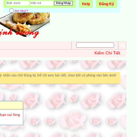
Help
Đăng Ký
Ghi Nhớ?
Kiếm Chi Tiết
: nhấn vào chữ Đăng ký. Để chỉ xem bài viết, chọn bất cứ phòng nào bên dưới
 bạn vui lòng