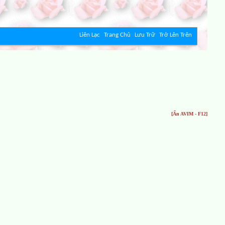
Liên Lạc
Trang Chủ
Lưu Trữ
Trở Lên Trên
[Ẩn AVIM - F12]