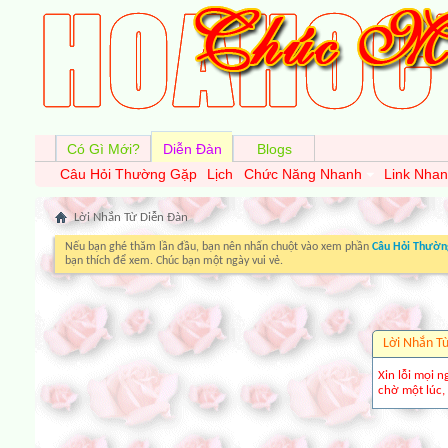
Có Gì Mới?
Diễn Đàn
Blogs
Câu Hỏi Thường Gặp
Lịch
Chức Năng Nhanh
Link Nha
Lời Nhắn Từ Diễn Ðàn
Nếu bạn ghé thăm lần đầu, bạn nên nhấn chuột vào xem phần
Câu Hỏi Thườn
bạn thích để xem. Chúc bạn một ngày vui vẻ.
Lời Nhắn T
Xin lỗi mọi n
chờ một lúc, 