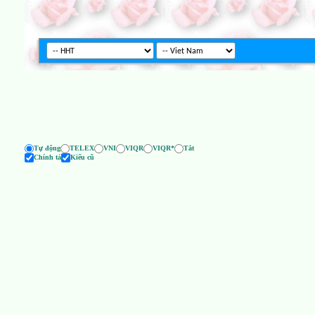
Tự động
TELEX
VNI
VIQR
VIQR*
Tắt
Chính tả
Kiểu cũ