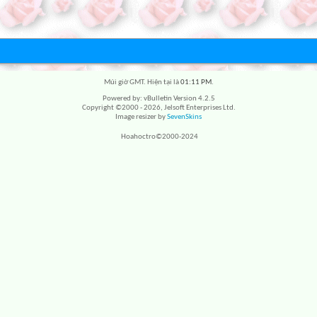
Múi giờ GMT. Hiện tại là
01:11 PM
.
Powered by: vBulletin Version 4.2.5
Copyright ©2000 - 2026, Jelsoft Enterprises Ltd.
Image resizer by
SevenSkins
Hoahoctro©2000-2024