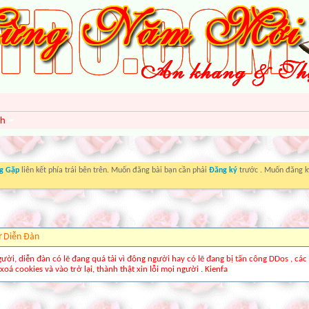
nh
g Gặp
liên kết phía trái bên trên. Muốn đăng bài bạn cần phải
Đăng ký
trước . Muốn đăng ký
ừ Diễn Ðàn
gười, diễn đàn có lẽ đang quá tải vì đông người hay có lẽ đang bị tấn công DDos , các
xoá cookies và vào trở lại, thành thật xin lỗi mọi người . Kienfa