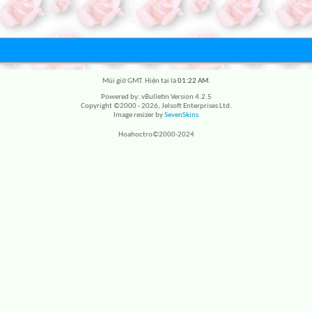
Múi giờ GMT. Hiện tại là
01:22 AM
.
Powered by: vBulletin Version 4.2.5
Copyright ©2000 - 2026, Jelsoft Enterprises Ltd.
Image resizer by
SevenSkins
Hoahoctro©2000-2024