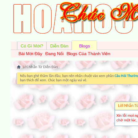
Có Gì Mới?
Diễn Đàn
Blogs
Bài Mới Đây
Đang Nổi
Blogs Của Thành Viên
Lời Nhắn Từ Diễn Ðàn
Nếu bạn ghé thăm lần đầu, bạn nên nhấn chuột vào xem phần
Câu Hỏi Thườn
bạn thích để xem. Chúc bạn một ngày vui vẻ.
Lời Nhắn T
Xin lỗi mọi n
chờ một lúc, 