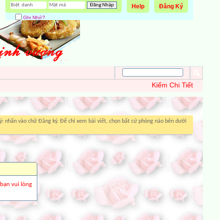
Help
Đăng Ký
Ghi Nhớ?
Kiếm Chi Tiết
: nhấn vào chữ Đăng ký. Để chỉ xem bài viết, chọn bất cứ phòng nào bên dưới
 bạn vui lòng