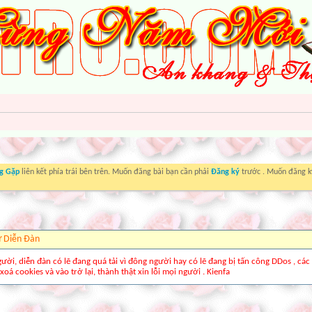
g Gặp
liên kết phía trái bên trên. Muốn đăng bài bạn cần phải
Đăng ký
trước . Muốn đăng ký
ừ Diễn Ðàn
gười, diễn đàn có lẽ đang quá tải vì đông người hay có lẽ đang bị tấn công DDos , các
xoá cookies và vào trở lại, thành thật xin lỗi mọi người . Kienfa