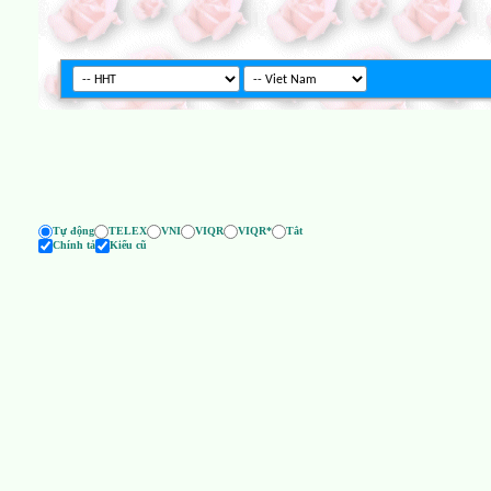
Tự động
TELEX
VNI
VIQR
VIQR*
Tắt
Chính tả
Kiểu cũ