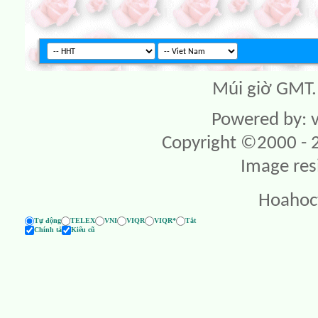
Múi giờ GMT. 
Powered by: v
Copyright ©2000 - 20
Image res
Hoahoc
Tự động
TELEX
VNI
VIQR
VIQR*
Tắt
Chính tả
Kiểu cũ