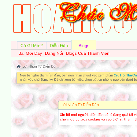
Có Gì Mới?
Diễn Đàn
Blogs
Bài Mới Đây
Đang Nổi
Blogs Của Thành Viên
Lời Nhắn Từ Diễn Ðàn
Nếu bạn ghé thăm lần đầu, bạn nên nhấn chuột vào xem phần
Câu Hỏi Thườn
nhấn vào chữ Đăng ký. Để chỉ xem bài viết, chọn bất cứ phòng nào bên dưới b
Lời Nhắn Từ Diễn Ðàn
Xin lỗi mọi người, diễn đàn có lẽ đang quá tải 
chờ một lúc, xoá cookies và vào trở lại, thành th