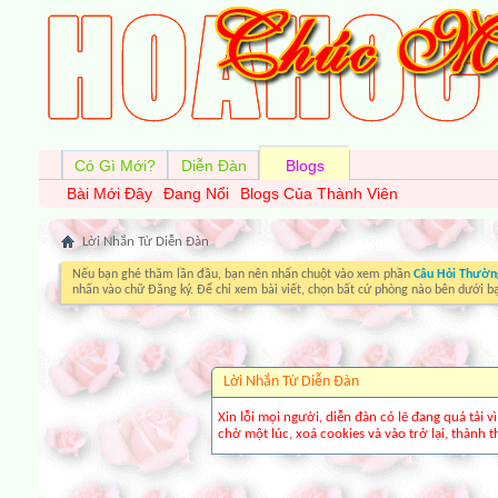
Có Gì Mới?
Diễn Đàn
Blogs
Bài Mới Đây
Đang Nổi
Blogs Của Thành Viên
Lời Nhắn Từ Diễn Ðàn
Nếu bạn ghé thăm lần đầu, bạn nên nhấn chuột vào xem phần
Câu Hỏi Thườn
nhấn vào chữ Đăng ký. Để chỉ xem bài viết, chọn bất cứ phòng nào bên dưới b
Lời Nhắn Từ Diễn Ðàn
Xin lỗi mọi người, diễn đàn có lẽ đang quá tải 
chờ một lúc, xoá cookies và vào trở lại, thành th