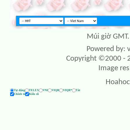
Múi giờ GMT. 
Powered by: v
Copyright ©2000 - 20
Image res
Hoahoc
Tự động
TELEX
VNI
VIQR
VIQR*
Tắt
Chính tả
Kiểu cũ