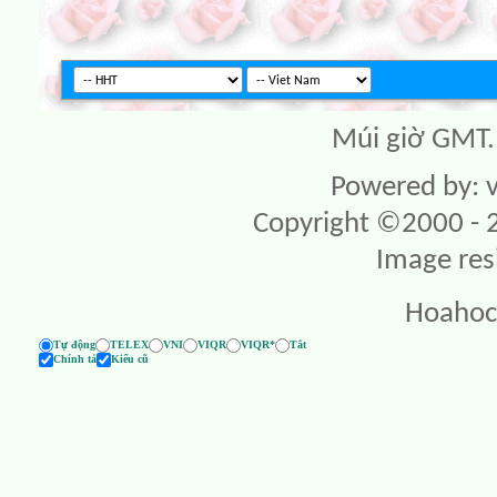
Múi giờ GMT. 
Powered by: v
Copyright ©2000 - 20
Image res
Hoahoc
Tự động
TELEX
VNI
VIQR
VIQR*
Tắt
Chính tả
Kiểu cũ