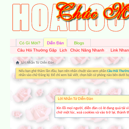
Có Gì Mới?
Diễn Đàn
Blogs
Câu Hỏi Thường Gặp
Lịch
Chức Năng Nhanh
Link Nha
Lời Nhắn Từ Diễn Ðàn
Nếu bạn ghé thăm lần đầu, bạn nên nhấn chuột vào xem phần
Câu Hỏi Thườn
nhấn vào chữ Đăng ký. Để chỉ xem bài viết, chọn bất cứ phòng nào bên dưới b
Lời Nhắn Từ Diễn Ðàn
Xin lỗi mọi người, diễn đàn có lẽ đang quá tải 
chờ một lúc, xoá cookies và vào trở lại, thành th