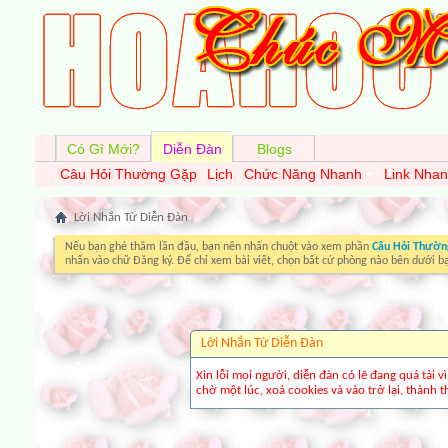
Có Gì Mới?
Diễn Đàn
Blogs
Câu Hỏi Thường Gặp
Lịch
Chức Năng Nhanh
Link Nha
Lời Nhắn Từ Diễn Ðàn
Nếu bạn ghé thăm lần đầu, bạn nên nhấn chuột vào xem phần
Câu Hỏi Thườn
nhấn vào chữ Đăng ký. Để chỉ xem bài viết, chọn bất cứ phòng nào bên dưới b
Lời Nhắn Từ Diễn Ðàn
Xin lỗi mọi người, diễn đàn có lẽ đang quá tải 
chờ một lúc, xoá cookies và vào trở lại, thành th