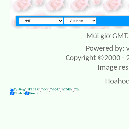
Múi giờ GMT. 
Powered by: v
Copyright ©2000 - 20
Image res
Hoahoc
Tự động
TELEX
VNI
VIQR
VIQR*
Tắt
Chính tả
Kiểu cũ