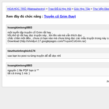
HOA HỌC TRÒ (Matnauhoctro)
>
Trao Đổi & Học Hỏi
>
Góc Học Tập
>
Thư Viện Eb
Xem đầy đủ chức năng :
Truyện cổ Grim (hay)
hoangkimlong0803
một tuyển tập truyện cổ Grim rất hay ,
hồi nhỏ tớ rất hay đọc truyện này , lớn lên oài mà vẫn thích đọc
chắc chắn một điều , chưa có bạn nào mà chưa từng đọc các mẫu truyện trong này c
Download (http://shmilyvt.17.googlepages.com/TruyenCoGrim.rar)
tieuthutinhnghich174
sao bạn ko post ra từng truyện để dễ đọc nhỉ
hoangkimlong0803
nguyên 1 file PDF bạn à ^^
tất cả trong 1 mà :)
P