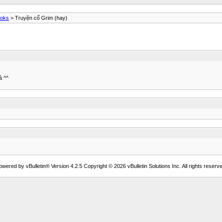
ooks
> Truyện cổ Grim (hay)
ả ^^
owered by vBulletin® Version 4.2.5 Copyright © 2026 vBulletin Solutions Inc. All rights reserve