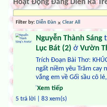
Hoạt Động Đang Diễn Ra T
Filter by:
Diễn Ðàn
Clear All
Nguyễn Thành Sáng
t
Lục Bát (2)
ở
Vườn T
Trích Đoạn Bài Thơ: KH
ngất niềm yêu Trăm cay 
vắng em về Gối sầu cô lẻ,.
Xem tiếp
5 trả lời | 83 xem(s)