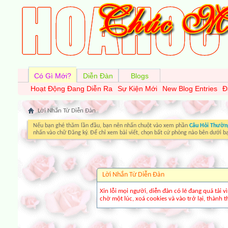
Có Gì Mới?
Diễn Đàn
Blogs
Hoạt Động Đang Diễn Ra
Sự Kiện Mới
New Blog Entries
Đ
Lời Nhắn Từ Diễn Ðàn
Nếu bạn ghé thăm lần đầu, bạn nên nhấn chuột vào xem phần
Câu Hỏi Thườn
nhấn vào chữ Đăng ký. Để chỉ xem bài viết, chọn bất cứ phòng nào bên dưới b
Lời Nhắn Từ Diễn Ðàn
Xin lỗi mọi người, diễn đàn có lẽ đang quá tải 
chờ một lúc, xoá cookies và vào trở lại, thành th