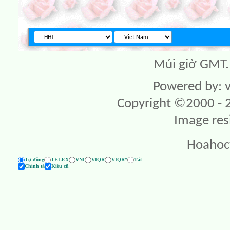
Múi giờ GMT. 
Powered by: v
Copyright ©2000 - 20
Image res
Hoahoc
Tự động
TELEX
VNI
VIQR
VIQR*
Tắt
Chính tả
Kiểu cũ