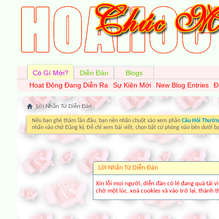
Có Gì Mới?
Diễn Đàn
Blogs
Hoạt Động Đang Diễn Ra
Sự Kiện Mới
New Blog Entries
Đ
Lời Nhắn Từ Diễn Ðàn
Nếu bạn ghé thăm lần đầu, bạn nên nhấn chuột vào xem phần
Câu Hỏi Thườn
nhấn vào chữ Đăng ký. Để chỉ xem bài viết, chọn bất cứ phòng nào bên dưới b
Lời Nhắn Từ Diễn Ðàn
Xin lỗi mọi người, diễn đàn có lẽ đang quá tải 
chờ một lúc, xoá cookies và vào trở lại, thành th