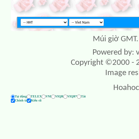
Múi giờ GMT. 
Powered by: v
Copyright ©2000 - 20
Image res
Hoahoc
Tự động
TELEX
VNI
VIQR
VIQR*
Tắt
Chính tả
Kiểu cũ